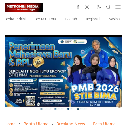
Berita Terkini
Berita Utama
Daerah
Regional
Nasional
Home
Berita Utama
Breaking News
Brita Utama