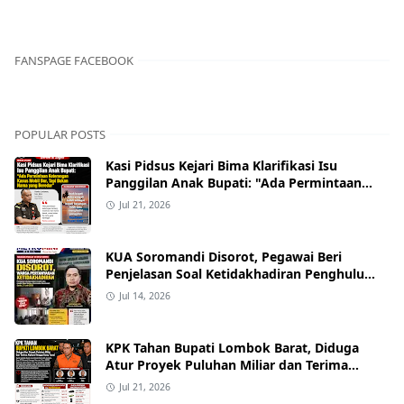
FANSPAGE FACEBOOK
POPULAR POSTS
Kasi Pidsus Kejari Bima Klarifikasi Isu
Panggilan Anak Bupati: "Ada Permintaan
Keterangan Kasus Mobil Bor, Tapi Bukan
Jul 21, 2026
Nama yang Beredar"
KUA Soromandi Disorot, Pegawai Beri
Penjelasan Soal Ketidakhadiran Penghulu
pada Akad Nikah Mualaf
Jul 14, 2026
KPK Tahan Bupati Lombok Barat, Diduga
Atur Proyek Puluhan Miliar dan Terima
Alphard hingga Uang Tunai
Jul 21, 2026