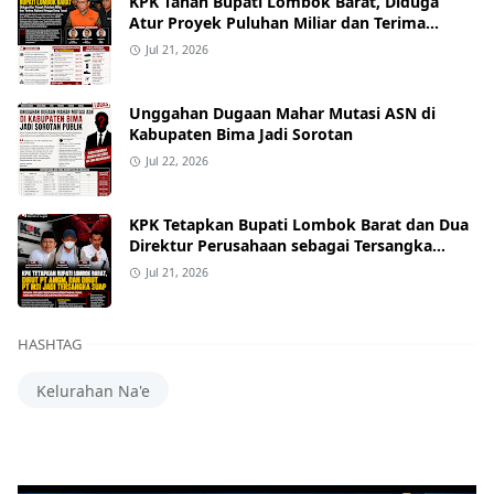
KPK Tahan Bupati Lombok Barat, Diduga
Atur Proyek Puluhan Miliar dan Terima
Alphard hingga Uang Tunai
Jul 21, 2026
Unggahan Dugaan Mahar Mutasi ASN di
Kabupaten Bima Jadi Sorotan
Jul 22, 2026
KPK Tetapkan Bupati Lombok Barat dan Dua
Direktur Perusahaan sebagai Tersangka
Dugaan Suap Proyek
Jul 21, 2026
HASHTAG
Kelurahan Na'e