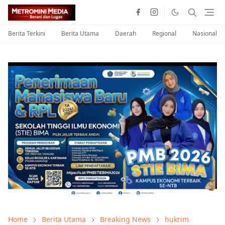
Berita Terkini
Berita Utama
Daerah
Regional
Nasional
Home
Berita Utama
Breaking News
hukrim