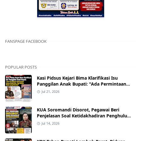
FANSPAGE FACEBOOK
POPULAR POSTS
Kasi Pidsus Kejari Bima Klarifikasi Isu
Panggilan Anak Bupati: "Ada Permintaan
Keterangan Kasus Mobil Bor, Tapi Bukan
Jul 21, 2026
Nama yang Beredar"
KUA Soromandi Disorot, Pegawai Beri
Penjelasan Soal Ketidakhadiran Penghulu
pada Akad Nikah Mualaf
Jul 14, 2026