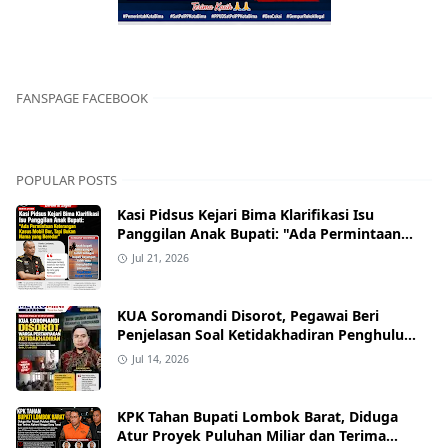
FANSPAGE FACEBOOK
POPULAR POSTS
Kasi Pidsus Kejari Bima Klarifikasi Isu
Panggilan Anak Bupati: "Ada Permintaan
Keterangan Kasus Mobil Bor, Tapi Bukan
Jul 21, 2026
Nama yang Beredar"
KUA Soromandi Disorot, Pegawai Beri
Penjelasan Soal Ketidakhadiran Penghulu
pada Akad Nikah Mualaf
Jul 14, 2026
KPK Tahan Bupati Lombok Barat, Diduga
Atur Proyek Puluhan Miliar dan Terima