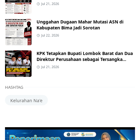
Alphard hingga Uang Tunai
Jul 21, 2026
Unggahan Dugaan Mahar Mutasi ASN di
Kabupaten Bima Jadi Sorotan
Jul 22, 2026
KPK Tetapkan Bupati Lombok Barat dan Dua
Direktur Perusahaan sebagai Tersangka
Dugaan Suap Proyek
Jul 21, 2026
HASHTAG
Kelurahan Na'e