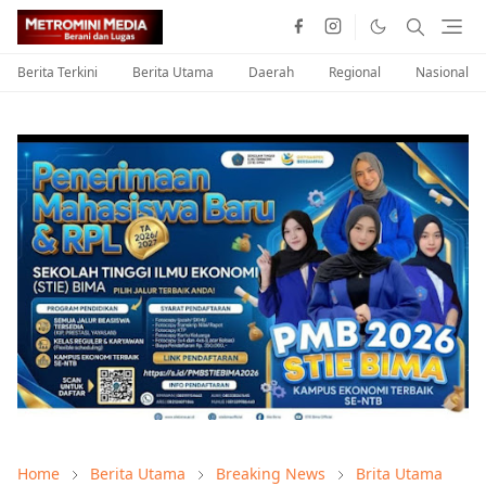
Berita Terkini
Berita Utama
Daerah
Regional
Nasional
Home
Berita Utama
Breaking News
Brita Utama