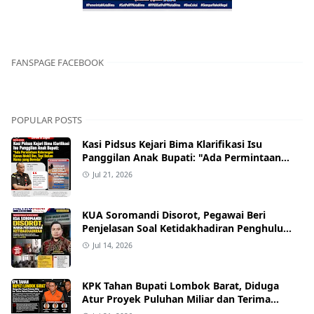
FANSPAGE FACEBOOK
POPULAR POSTS
Kasi Pidsus Kejari Bima Klarifikasi Isu
Panggilan Anak Bupati: "Ada Permintaan
Keterangan Kasus Mobil Bor, Tapi Bukan
Jul 21, 2026
Nama yang Beredar"
KUA Soromandi Disorot, Pegawai Beri
Penjelasan Soal Ketidakhadiran Penghulu
pada Akad Nikah Mualaf
Jul 14, 2026
KPK Tahan Bupati Lombok Barat, Diduga
Atur Proyek Puluhan Miliar dan Terima
Alphard hingga Uang Tunai