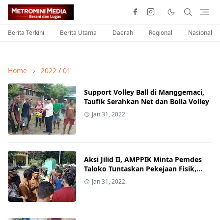
Berita Terkini
Berita Utama
Daerah
Regional
Nasional
Home
2022
/
01
Support Volley Ball di Manggemaci,
Taufik Serahkan Net dan Bolla Volley
Jan 31, 2022
Aksi Jilid II, AMPPIK Minta Pemdes
Taloko Tuntaskan Pekejaan Fisik,
Kades: Pekerjaan Sedang
Jan 31, 2022
Dilaksanakan