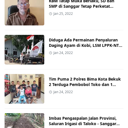
KBM Tatap Muka Berlaku, SD dan
SMP di Sanggar Tetap Perketat
Prokes
Jan 25, 2022
Diduga Ada Permainan Penyaluran
Daging Ayam di Kobi, LSM LPPK-NTB
dan LKPM-NTB Demo Dinas
Jan 24, 2022
Peternakan Kota Bima
Tim Puma 2 Polres Bima Kota Bekuk
2 Terduga Pembobol Toko dan 1
Penadah
Jan 24, 2022
Imbas Pengaspalan Jalan Provinsi,
Saluran Irigasi di Taloko - Sanggar