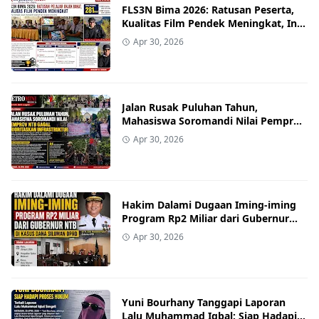
FLS3N Bima 2026: Ratusan Peserta,
Kualitas Film Pendek Meningkat, Ini
Daftar Juara Kota dan Kabupaten
Apr 30, 2026
Jalan Rusak Puluhan Tahun,
Mahasiswa Soromandi Nilai Pemprov
NTB Gagal Prioritaskan Infrastruktur
Apr 30, 2026
Hakim Dalami Dugaan Iming-iming
Program Rp2 Miliar dari Gubernur
NTB dalam Kasus Dana Siluman DPRD
Apr 30, 2026
Yuni Bourhany Tanggapi Laporan
Lalu Muhammad Iqbal: Siap Hadapi