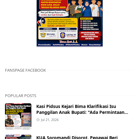
FANSPAGE FACEBOOK
POPULAR POSTS
Kasi Pidsus Kejari Bima Klarifikasi Isu
Panggilan Anak Bupati: "Ada Permintaan
Keterangan Kasus Mobil Bor, Tapi Bukan
Jul 21, 2026
Nama yang Beredar"
KUA Soromandi Disorot, Pegawai Beri