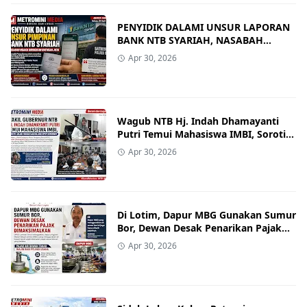
PENYIDIK DALAMI UNSUR LAPORAN
BANK NTB SYARIAH, NASABAH
NGAKU DIRUGIKAN RATUSAN JUTA
Apr 30, 2026
Wagub NTB Hj. Indah Dhamayanti
Putri Temui Mahasiswa IMBI, Soroti
Jalan Rusak dan Blank Spot Internet
Apr 30, 2026
Di Lotim, Dapur MBG Gunakan Sumur
Bor, Dewan Desak Penarikan Pajak
Dimaksimalkan
Apr 30, 2026