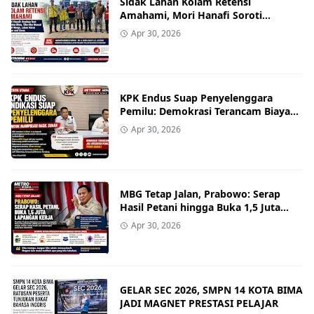
Sidak Lahan Kolam Retensi
Amahami, Mori Hanafi Soroti
Munculnya SHM di Aset Pemkot
Apr 30, 2026
KPK Endus Suap Penyelenggara
Pemilu: Demokrasi Terancam Biaya
Politik
Apr 30, 2026
MBG Tetap Jalan, Prabowo: Serap
Hasil Petani hingga Buka 1,5 Juta
Lapangan Kerja
Apr 30, 2026
GELAR SEC 2026, SMPN 14 KOTA BIMA
JADI MAGNET PRESTASI PELAJAR