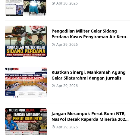
Apr 30, 2026
Pengadilan Militer Gelar Sidang
Perdana Kasus Penyiraman Air Keras
Aktivis Kontras
Apr 29, 2026
Kuatkan Sinergi, Mahkamah Agung
Gelar Silaturahmi dengan Jurnalis
Apr 29, 2026
Jangan Merampok Perut Bumi NTB,
NasPol Desak Raperda Minerba 2026
Ditolak
Apr 29, 2026