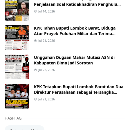
Penjelasan Soal Ketidakhadiran Penghulu
pada Akad Nikah Mualaf
Jul 14, 2026
KPK Tahan Bupati Lombok Barat, Diduga
Atur Proyek Puluhan Miliar dan Terima
Alphard hingga Uang Tunai
Jul 21, 2026
Unggahan Dugaan Mahar Mutasi ASN di
Kabupaten Bima Jadi Sorotan
Jul 22, 2026
KPK Tetapkan Bupati Lombok Barat dan Dua
Direktur Perusahaan sebagai Tersangka
Dugaan Suap Proyek
Jul 21, 2026
HASHTAG