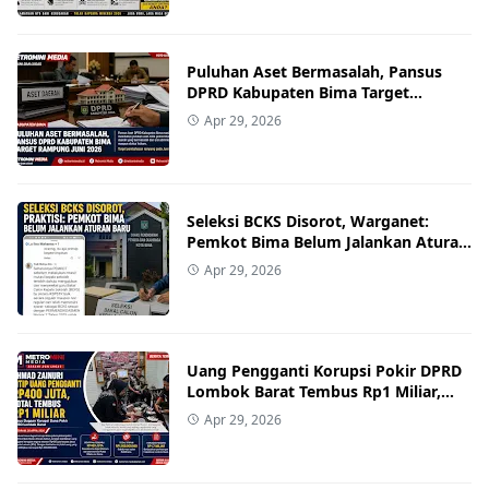
Puluhan Aset Bermasalah, Pansus
DPRD Kabupaten Bima Target
Rampung Juni 2026
Apr 29, 2026
Seleksi BCKS Disorot, Warganet:
Pemkot Bima Belum Jalankan Aturan
Baru
Apr 29, 2026
Uang Pengganti Korupsi Pokir DPRD
Lombok Barat Tembus Rp1 Miliar,
Kerugian Negara Masih
Apr 29, 2026
Diperdebatkan