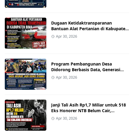
Dugaan Ketidaktransparanan
Bantuan Alat Pertanian di Kabupaten
Bima Disorot
Apr 30, 2026
Program Pembangunan Desa
Didorong Berbasis Data, Generasi
Muda Jadi Motor Penggerak
Apr 30, 2026
Janji Tali Asih Rp1,7 Miliar untuk 518
Eks Honorer NTB Belum Cair,
Pemprov: Masih Tunggu Payung
Apr 30, 2026
Hukum