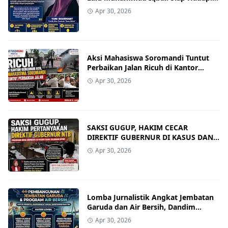
Proses Hukum
Apr 30, 2026
Aksi Mahasiswa Soromandi Tuntut
Perbaikan Jalan Ricuh di Kantor
Gubernur NTB
Apr 30, 2026
SAKSI GUGUP, HAKIM CECAR
DIREKTIF GUBERNUR DI KASUS DANA
SILUMAN DPRD NTB
Apr 30, 2026
Lomba Jurnalistik Angkat Jembatan
Garuda dan Air Bersih, Dandim
1608/Bima Ajak Publik Terlibat
Apr 30, 2026