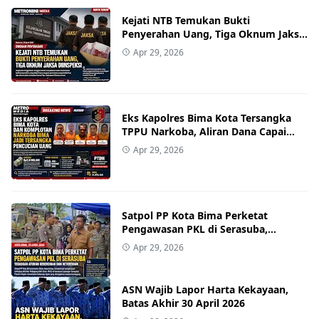
Kejati NTB Temukan Bukti
Penyerahan Uang, Tiga Oknum Jaksa
Diinspeksi
Apr 29, 2026
Eks Kapolres Bima Kota Tersangka
TPPU Narkoba, Aliran Dana Capai
Rp2,8 Miliar
Apr 29, 2026
Satpol PP Kota Bima Perketat
Pengawasan PKL di Serasuba,
Tegaskan Aturan Kebersihan dan
Apr 29, 2026
Ketertiban
ASN Wajib Lapor Harta Kekayaan,
Batas Akhir 30 April 2026