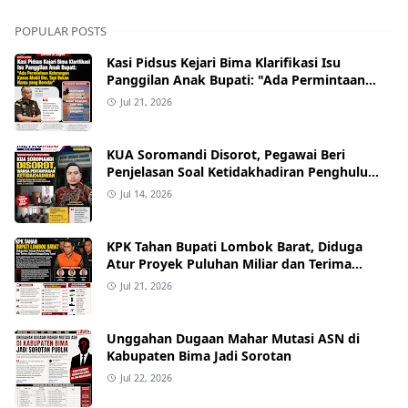
POPULAR POSTS
Kasi Pidsus Kejari Bima Klarifikasi Isu
Panggilan Anak Bupati: "Ada Permintaan
Keterangan Kasus Mobil Bor, Tapi Bukan
Jul 21, 2026
Nama yang Beredar"
KUA Soromandi Disorot, Pegawai Beri
Penjelasan Soal Ketidakhadiran Penghulu
pada Akad Nikah Mualaf
Jul 14, 2026
KPK Tahan Bupati Lombok Barat, Diduga
Atur Proyek Puluhan Miliar dan Terima
Alphard hingga Uang Tunai
Jul 21, 2026
Unggahan Dugaan Mahar Mutasi ASN di
Kabupaten Bima Jadi Sorotan
Jul 22, 2026