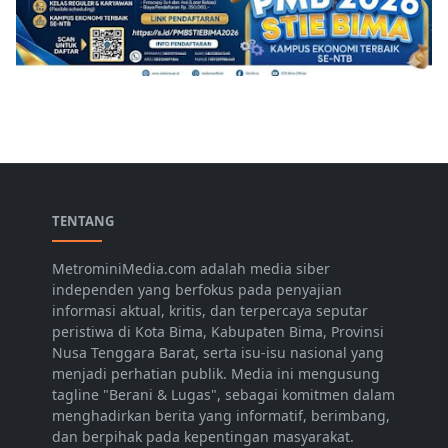
TENTANG
MetrominiMedia.com adalah media siber
independen yang berfokus pada penyajian
informasi aktual, kritis, dan terpercaya seputar
peristiwa di Kota Bima, Kabupaten Bima, Provinsi
Nusa Tenggara Barat, serta isu-isu nasional yang
menjadi perhatian publik. Media ini mengusung
tagline "Berani & Lugas", sebagai komitmen dalam
menghadirkan berita yang informatif, berimbang,
dan berpihak pada kepentingan masyarakat.