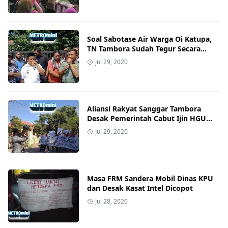
Soal Sabotase Air Warga Oi Katupa,
TN Tambora Sudah Tegur Secara
Lisan dan Tertulis PT. SAKP
Jul 29, 2020
Aliansi Rakyat Sanggar Tambora
Desak Pemerintah Cabut Ijin HGU
PT.SAKP
Jul 29, 2020
Masa FRM Sandera Mobil Dinas KPU
dan Desak Kasat Intel Dicopot
Jul 28, 2020