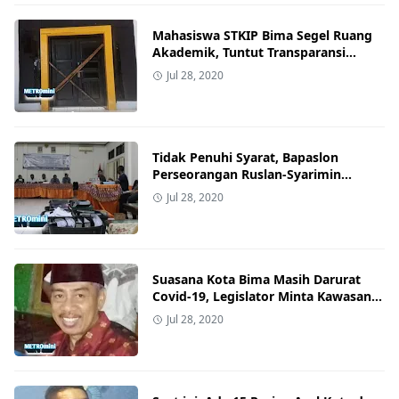
Mahasiswa STKIP Bima Segel Ruang
Akademik, Tuntut Transparansi
Keuangan Kampus
Jul 28, 2020
Tidak Penuhi Syarat, Bapaslon
Perseorangan Ruslan-Syarimin
Ditolak KPU
Jul 28, 2020
Suasana Kota Bima Masih Darurat
Covid-19, Legislator Minta Kawasan
Lawata dan Tempat Keramaian
Jul 28, 2020
Lainnya Ditutup Sementara