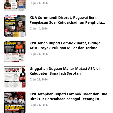
Keterangan Kasus Mobil Bor, Tapi Bukan
Jul 21, 2026
Nama yang Beredar"
KUA Soromandi Disorot, Pegawai Beri
Penjelasan Soal Ketidakhadiran Penghulu
pada Akad Nikah Mualaf
Jul 14, 2026
KPK Tahan Bupati Lombok Barat, Diduga
Atur Proyek Puluhan Miliar dan Terima
Alphard hingga Uang Tunai
Jul 21, 2026
Unggahan Dugaan Mahar Mutasi ASN di
Kabupaten Bima Jadi Sorotan
Jul 22, 2026
KPK Tetapkan Bupati Lombok Barat dan Dua
Direktur Perusahaan sebagai Tersangka
Dugaan Suap Proyek
Jul 21, 2026