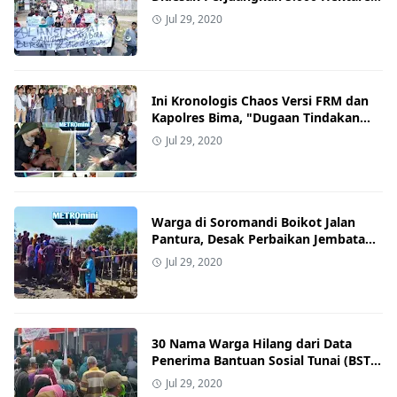
Lahan Milik Warga Desa Oi Katupa
Jul 29, 2020
yang "Dirampas" Sanggar Agro
Ini Kronologis Chaos Versi FRM dan
Kapolres Bima, "Dugaan Tindakan
Represif Aparat Berujung Laporan ke
Jul 29, 2020
Polres Bima"
Warga di Soromandi Boikot Jalan
Pantura, Desak Perbaikan Jembatan
di Kananta
Jul 29, 2020
30 Nama Warga Hilang dari Data
Penerima Bantuan Sosial Tunai (BST)
Tahap lll
Jul 29, 2020