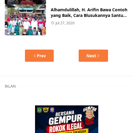
Alhamdulillah, H. Arifin Bawa Contoh
yang Baik, Cara Blusukannya Santuni
Anak Yatim dan Lansia Diikuti IDP
Jul 27, 2020
Prev
Next
IKLAN