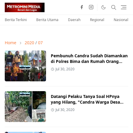
Berita Terkini
Berita Utama
Daerah
Regional
Nasional
Home
2020
/
07
Pembunuh Candra Sudah Diamankan
di Polres Bima dan Rumah Orang
Tuanya Dibakar Warga Desa Waro
Jul 30, 2020
Datangi Pelaku Tanya Soal HPnya
yang Hilang, "Candra Warga Desa
Waro Kehilangan Nyawa"
Jul 30, 2020