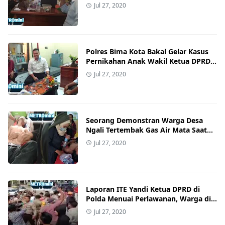
Kepolisian Akan Gelar Penetapan
Jul 27, 2020
Tersangkanya
Polres Bima Kota Bakal Gelar Kasus
Pernikahan Anak Wakil Ketua DPRD
dan Ajudan Wali Kota yang
Jul 27, 2020
Dilaporkan Para Pengacara
Seorang Demonstran Warga Desa
Ngali Tertembak Gas Air Mata Saat
Unjuk Rasa Depan Kantor Bupati
Jul 27, 2020
Bima
Laporan ITE Yandi Ketua DPRD di
Polda Menuai Perlawanan, Warga di
Bima Minta Kapolri Copot Kapolda
Jul 27, 2020
NTB