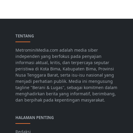
TENTANG
MetrominiMedia.com adalah media siber
independen yang berfokus pada penyajian
informasi aktual, kritis, dan terpercaya seputar
peristiwa di Kota Bima, Kabupaten Bima, Provinsi
Nusa Tenggara Barat, serta isu-isu nasional yang
menjadi perhatian publik. Media ini mengusung
tagline "Berani & Lugas", sebagai komitmen dalam
menghadirkan berita yang informatif, berimbang,
dan berpihak pada kepentingan masyarakat.
HALAMAN PENTING
Redaksi