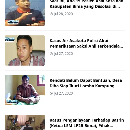
Saat ini, Ada 15 Pasien Asal Kota dan
Kabupaten Bima yang Diisolasi di
RSUD Bima
Jul 28, 2020
Kasus Air Asakota Polisi Akui
Pemeriksaan Saksi Ahli Terkendala
Situasi Corona
Jul 27, 2020
Kendati Belum Dapat Bantuan, Desa
Diha Siap Ikuti Lomba Kampung
Sehat Polda NTB
Jul 27, 2020
Kasus Penganiayaan Terhadap Basrin
(Ketua LSM LP2R Bima), Pihak