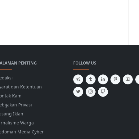
ALAMAN PENTING
FOLLOW US
edaksi
yarat dan Ketentuan
ontak Kami
ebijakan Privasi
asang Iklan
urnalisme Warga
edoman Media Cyber