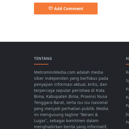
Add Comment
Berita Nasional,BPJS
TENTANG
H
MetrominiMedia.com adalah media
R
siber independen yang berfokus pada
S
penyajian informasi aktual, kritis, dan
K
terpercaya seputar peristiwa di Kota
Bima, Kabupaten Bima, Provinsi Nusa
K
Tenggara Barat, serta isu-isu nasional
P
yang menjadi perhatian publik. Media
J
ini mengusung tagline "Berani &
Lugas", sebagai komitmen dalam
P
menghadirkan berita yang informatif,