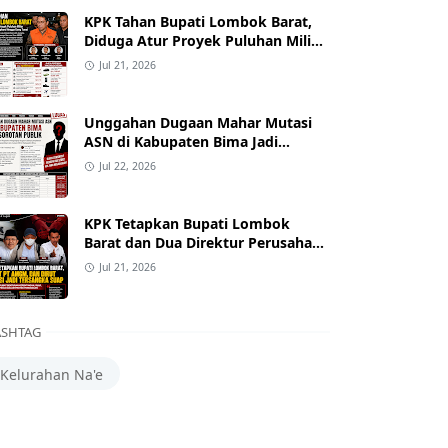
KPK Tahan Bupati Lombok Barat,
Diduga Atur Proyek Puluhan Miliar
dan Terima Alphard hingga Uang
Jul 21, 2026
Tunai
Unggahan Dugaan Mahar Mutasi
ASN di Kabupaten Bima Jadi
Sorotan
Jul 22, 2026
KPK Tetapkan Bupati Lombok
Barat dan Dua Direktur Perusahaan
sebagai Tersangka Dugaan Suap
Jul 21, 2026
Proyek
SHTAG
Kelurahan Na'e