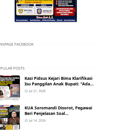
NSPAGE FACEBOOK
PULAR POSTS
Kasi Pidsus Kejari Bima Klarifikasi
Isu Panggilan Anak Bupati: "Ada
Permintaan Keterangan Kasus
Jul 21, 2026
Mobil Bor, Tapi Bukan Nama yang
Beredar"
KUA Soromandi Disorot, Pegawai
Beri Penjelasan Soal
Ketidakhadiran Penghulu pada
Jul 14, 2026
Akad Nikah Mualaf