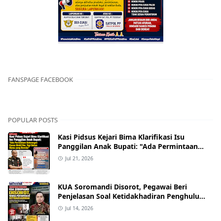
FANSPAGE FACEBOOK
POPULAR POSTS
Kasi Pidsus Kejari Bima Klarifikasi Isu
Panggilan Anak Bupati: "Ada Permintaan
Keterangan Kasus Mobil Bor, Tapi Bukan
Jul 21, 2026
Nama yang Beredar"
KUA Soromandi Disorot, Pegawai Beri
Penjelasan Soal Ketidakhadiran Penghulu
pada Akad Nikah Mualaf
Jul 14, 2026