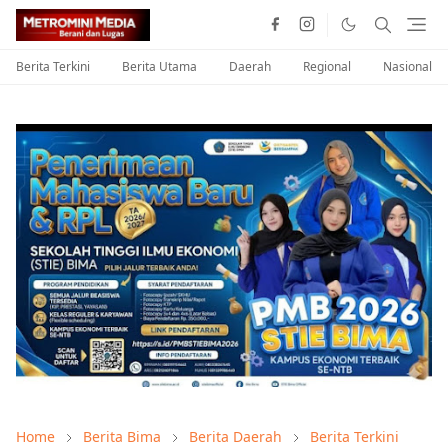
Berita Terkini
Berita Utama
Daerah
Regional
Nasional
Home
Berita Bima
Berita Daerah
Berita Terkini