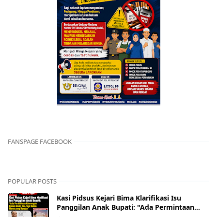
FANSPAGE FACEBOOK
POPULAR POSTS
Kasi Pidsus Kejari Bima Klarifikasi Isu
Panggilan Anak Bupati: "Ada Permintaan
Keterangan Kasus Mobil Bor, Tapi Bukan