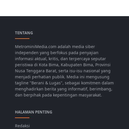
TENTANG
MetrominiMedia.com adalah media siber
independen yang berfokus pada penyajian
informasi aktual, kritis, dan terpercaya seputar
peristiwa di Kota Bima, Kabupaten Bima, Provinsi
Nusa Tenggara Barat, serta isu-isu nasional yang
menjadi perhatian publik. Media ini mengusung
tagline "Berani & Lugas", sebagai komitmen dalam
menghadirkan berita yang informatif, berimbang,
dan berpihak pada kepentingan masyarakat.
HALAMAN PENTING
Redaksi