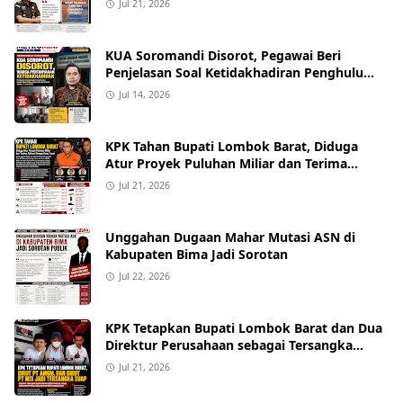
Jul 21, 2026
Nama yang Beredar"
KUA Soromandi Disorot, Pegawai Beri
Penjelasan Soal Ketidakhadiran Penghulu
pada Akad Nikah Mualaf
Jul 14, 2026
KPK Tahan Bupati Lombok Barat, Diduga
Atur Proyek Puluhan Miliar dan Terima
Alphard hingga Uang Tunai
Jul 21, 2026
Unggahan Dugaan Mahar Mutasi ASN di
Kabupaten Bima Jadi Sorotan
Jul 22, 2026
KPK Tetapkan Bupati Lombok Barat dan Dua
Direktur Perusahaan sebagai Tersangka
Dugaan Suap Proyek
Jul 21, 2026