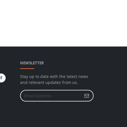
NEWSLETTER
Stay up to date with the latest news
and relevant updates from us.