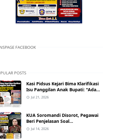
NSPAGE FACEBOOK
PULAR POSTS
Kasi Pidsus Kejari Bima Klarifikasi
Isu Panggilan Anak Bupati: "Ada
Permintaan Keterangan Kasus
Jul 21, 2026
Mobil Bor, Tapi Bukan Nama yang
Beredar"
KUA Soromandi Disorot, Pegawai
Beri Penjelasan Soal
Ketidakhadiran Penghulu pada
Jul 14, 2026
Akad Nikah Mualaf