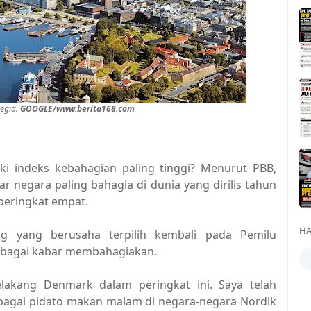
egia.
GOOGLE/www.berita168.com
i indeks kebahagian paling tinggi? Menurut PBB,
r negara paling bahagia di dunia yang dirilis tahun
 peringkat empat.
HA
g yang berusaha terpilih kembali pada Pemilu
ebagai kabar membahagiakan.
lakang Denmark dalam peringkat ini. Saya telah
rbagai pidato makan malam di negara-negara Nordik