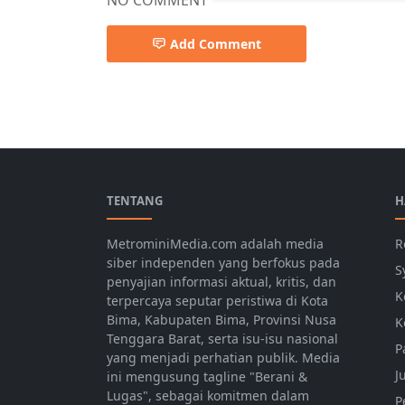
NO COMMENT
Add Comment
Breaking News
TENTANG
H
MetrominiMedia.com adalah media
R
siber independen yang berfokus pada
S
penyajian informasi aktual, kritis, dan
K
terpercaya seputar peristiwa di Kota
Bima, Kabupaten Bima, Provinsi Nusa
K
Tenggara Barat, serta isu-isu nasional
P
yang menjadi perhatian publik. Media
J
ini mengusung tagline "Berani &
Lugas", sebagai komitmen dalam
P