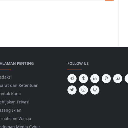
ALAMAN PENTING
FOLLOW US
edaksi
yarat dan Ketentuan
ontak Kami
ebijakan Privasi
asang Iklan
urnalisme Warga
edoman Media Cyber