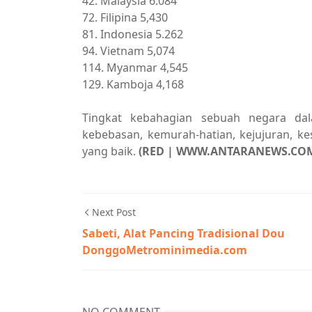
42. Malaysia 6.084
72. Filipina 5,430
81. Indonesia 5.262
94. Vietnam 5,074
114. Myanmar 4,545
129. Kamboja 4,168
Tingkat kebahagian sebuah negara dala
kebebasan, kemurah-hatian, kejujuran, k
yang baik.
(RED | WWW.ANTARANEWS.CO
Next Post
Sabeti, Alat Pancing Tradisional Dou
DonggoMetrominimedia.com