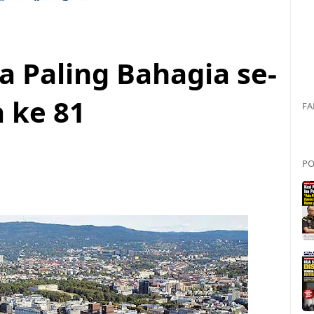
 Paling Bahagia se-
 ke 81
FA
PO