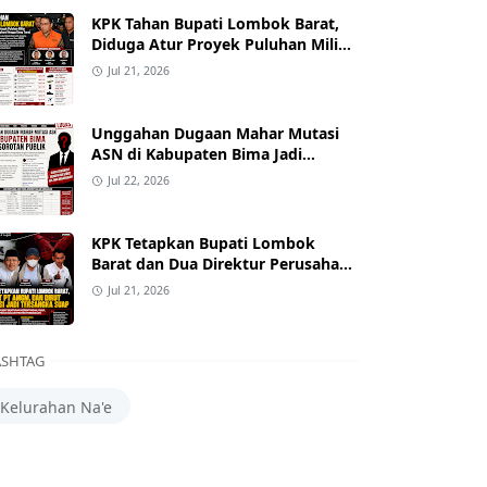
KPK Tahan Bupati Lombok Barat,
Diduga Atur Proyek Puluhan Miliar
dan Terima Alphard hingga Uang
Jul 21, 2026
Tunai
Unggahan Dugaan Mahar Mutasi
ASN di Kabupaten Bima Jadi
Sorotan
Jul 22, 2026
KPK Tetapkan Bupati Lombok
Barat dan Dua Direktur Perusahaan
sebagai Tersangka Dugaan Suap
Jul 21, 2026
Proyek
SHTAG
Kelurahan Na'e