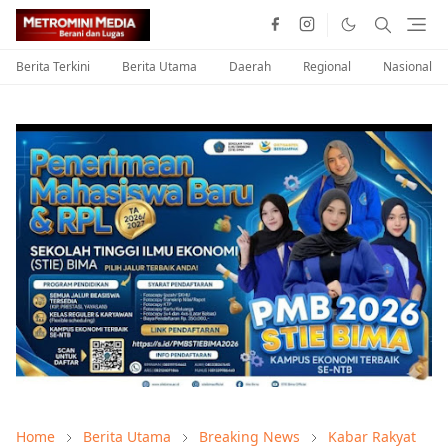
Berita Terkini
Berita Utama
Daerah
Regional
Nasional
Home
Berita Utama
Breaking News
Kabar Rakyat