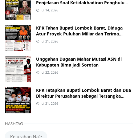
Penjelasan Soal Ketidakhadiran Penghulu
pada Akad Nikah Mualaf
Jul 14, 2026
KPK Tahan Bupati Lombok Barat, Diduga
Atur Proyek Puluhan Miliar dan Terima
Alphard hingga Uang Tunai
Jul 21, 2026
Unggahan Dugaan Mahar Mutasi ASN di
Kabupaten Bima Jadi Sorotan
Jul 22, 2026
KPK Tetapkan Bupati Lombok Barat dan Dua
Direktur Perusahaan sebagai Tersangka
Dugaan Suap Proyek
Jul 21, 2026
HASHTAG
Kelurahan Na'e