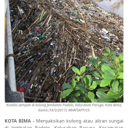
Kondisi sampah di kolong Jembatan Padolo, Kelurahan Paruga, Kota Bima,
Kamis (16/3/2017). WHATSAPP/Ch
KOTA BIMA -
Menyaksikan kolong atau aliran sungai
di Jembatan Padolo, Kelurahan Paruga, Kecamatan