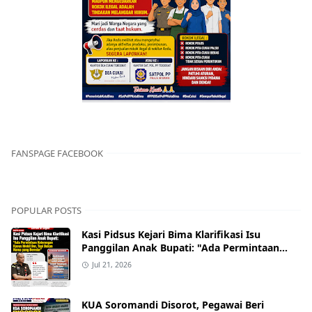
FANSPAGE FACEBOOK
POPULAR POSTS
Kasi Pidsus Kejari Bima Klarifikasi Isu
Panggilan Anak Bupati: "Ada Permintaan
Keterangan Kasus Mobil Bor, Tapi Bukan
Jul 21, 2026
Nama yang Beredar"
KUA Soromandi Disorot, Pegawai Beri