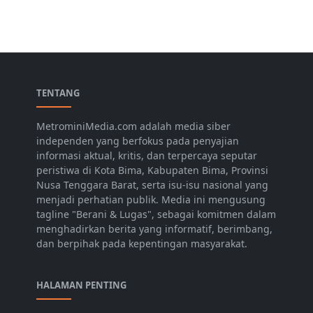
TENTANG
MetrominiMedia.com adalah media siber
independen yang berfokus pada penyajian
informasi aktual, kritis, dan terpercaya seputar
peristiwa di Kota Bima, Kabupaten Bima, Provinsi
Nusa Tenggara Barat, serta isu-isu nasional yang
menjadi perhatian publik. Media ini mengusung
tagline "Berani & Lugas", sebagai komitmen dalam
menghadirkan berita yang informatif, berimbang,
dan berpihak pada kepentingan masyarakat.
HALAMAN PENTING