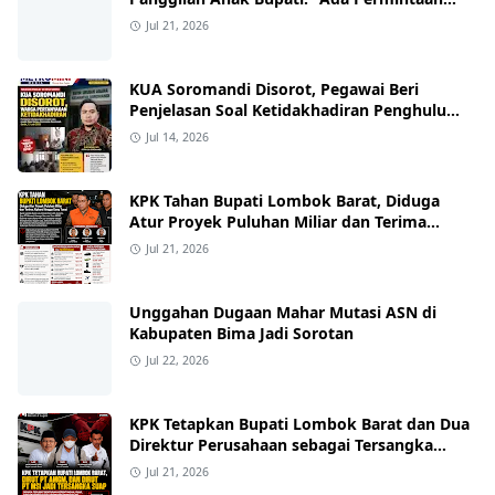
Keterangan Kasus Mobil Bor, Tapi Bukan
Jul 21, 2026
Nama yang Beredar"
KUA Soromandi Disorot, Pegawai Beri
Penjelasan Soal Ketidakhadiran Penghulu
pada Akad Nikah Mualaf
Jul 14, 2026
KPK Tahan Bupati Lombok Barat, Diduga
Atur Proyek Puluhan Miliar dan Terima
Alphard hingga Uang Tunai
Jul 21, 2026
Unggahan Dugaan Mahar Mutasi ASN di
Kabupaten Bima Jadi Sorotan
Jul 22, 2026
KPK Tetapkan Bupati Lombok Barat dan Dua
Direktur Perusahaan sebagai Tersangka
Dugaan Suap Proyek
Jul 21, 2026