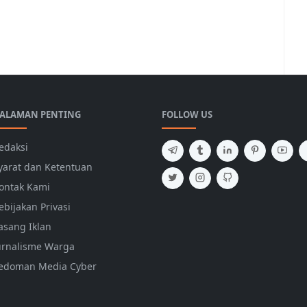
ALAMAN PENTING
FOLLOW US
edaksi
yarat dan Ketentuan
ontak Kami
ebijakan Privasi
asang Iklan
urnalisme Warga
edoman Media Cyber