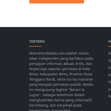
Berita Daerah,Berita terkini,Berita Utama
TENTANG
H
MetrominiMedia.com adalah media
R
siber independen yang berfokus pada
S
penyajian informasi aktual, kritis, dan
K
terpercaya seputar peristiwa di Kota
Bima, Kabupaten Bima, Provinsi Nusa
K
Tenggara Barat, serta isu-isu nasional
P
yang menjadi perhatian publik. Media
J
ini mengusung tagline "Berani &
Lugas", sebagai komitmen dalam
P
menghadirkan berita yang informatif,
berimbang, dan berpihak pada
kepentingan masyarakat.