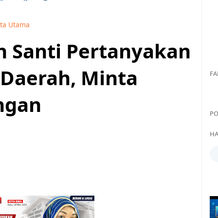
ita Utama
 Santi Pertanyakan
Daerah, Minta
FA
ngan
PO
HA