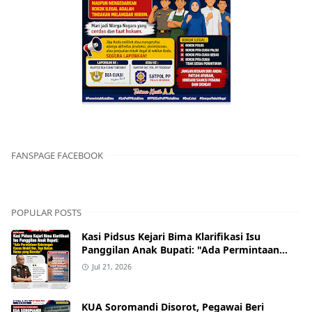
FANSPAGE FACEBOOK
POPULAR POSTS
Kasi Pidsus Kejari Bima Klarifikasi Isu
Panggilan Anak Bupati: "Ada Permintaan
Keterangan Kasus Mobil Bor, Tapi Bukan
Jul 21, 2026
Nama yang Beredar"
KUA Soromandi Disorot, Pegawai Beri