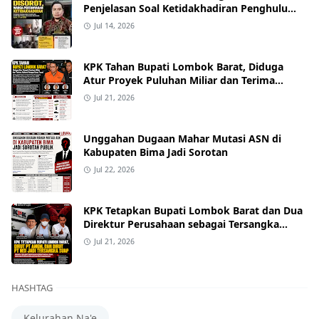
Penjelasan Soal Ketidakhadiran Penghulu
pada Akad Nikah Mualaf
Jul 14, 2026
KPK Tahan Bupati Lombok Barat, Diduga
Atur Proyek Puluhan Miliar dan Terima
Alphard hingga Uang Tunai
Jul 21, 2026
Unggahan Dugaan Mahar Mutasi ASN di
Kabupaten Bima Jadi Sorotan
Jul 22, 2026
KPK Tetapkan Bupati Lombok Barat dan Dua
Direktur Perusahaan sebagai Tersangka
Dugaan Suap Proyek
Jul 21, 2026
HASHTAG
Kelurahan Na'e