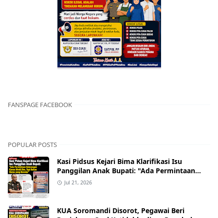
FANSPAGE FACEBOOK
POPULAR POSTS
Kasi Pidsus Kejari Bima Klarifikasi Isu
Panggilan Anak Bupati: "Ada Permintaan
Keterangan Kasus Mobil Bor, Tapi Bukan
Jul 21, 2026
Nama yang Beredar"
KUA Soromandi Disorot, Pegawai Beri