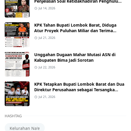
Penjelasan Soal Ketidakhadiran Penghulu
pada Akad Nikah Mualaf
Jul 14, 2026
KPK Tahan Bupati Lombok Barat, Diduga
Atur Proyek Puluhan Miliar dan Terima
Alphard hingga Uang Tunai
Jul 21, 2026
Unggahan Dugaan Mahar Mutasi ASN di
Kabupaten Bima Jadi Sorotan
Jul 22, 2026
KPK Tetapkan Bupati Lombok Barat dan Dua
Direktur Perusahaan sebagai Tersangka
Dugaan Suap Proyek
Jul 21, 2026
HASHTAG
Kelurahan Na'e