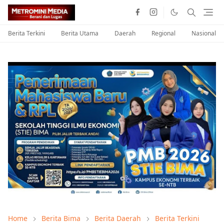
Berita Terkini
Berita Utama
Daerah
Regional
Nasional
Home
Berita Bima
Berita Daerah
Berita Terkini