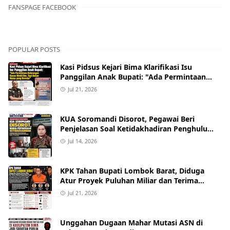
FANSPAGE FACEBOOK
POPULAR POSTS
Kasi Pidsus Kejari Bima Klarifikasi Isu
Panggilan Anak Bupati: "Ada Permintaan
Keterangan Kasus Mobil Bor, Tapi Bukan
Jul 21, 2026
Nama yang Beredar"
KUA Soromandi Disorot, Pegawai Beri
Penjelasan Soal Ketidakhadiran Penghulu
pada Akad Nikah Mualaf
Jul 14, 2026
KPK Tahan Bupati Lombok Barat, Diduga
Atur Proyek Puluhan Miliar dan Terima
Alphard hingga Uang Tunai
Jul 21, 2026
Unggahan Dugaan Mahar Mutasi ASN di