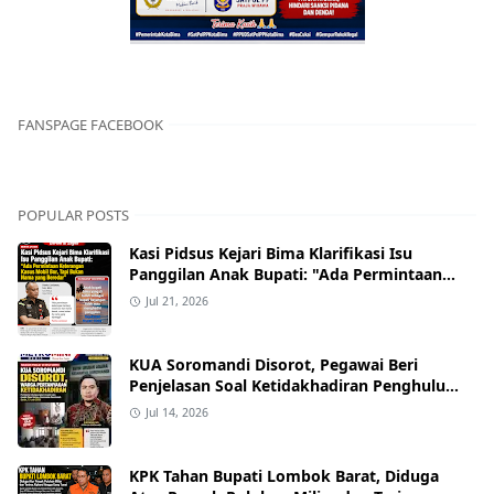
FANSPAGE FACEBOOK
POPULAR POSTS
Kasi Pidsus Kejari Bima Klarifikasi Isu
Panggilan Anak Bupati: "Ada Permintaan
Keterangan Kasus Mobil Bor, Tapi Bukan
Jul 21, 2026
Nama yang Beredar"
KUA Soromandi Disorot, Pegawai Beri
Penjelasan Soal Ketidakhadiran Penghulu
pada Akad Nikah Mualaf
Jul 14, 2026
KPK Tahan Bupati Lombok Barat, Diduga