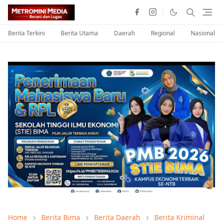
Berita Terkini
Berita Utama
Daerah
Regional
Nasional
Home
Berita Bima
Berita Daerah
Berita Kriminal