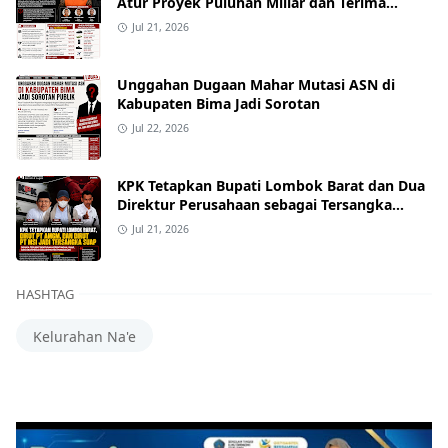
Atur Proyek Puluhan Miliar dan Terima
Alphard hingga Uang Tunai
Jul 21, 2026
Unggahan Dugaan Mahar Mutasi ASN di
Kabupaten Bima Jadi Sorotan
Jul 22, 2026
KPK Tetapkan Bupati Lombok Barat dan Dua
Direktur Perusahaan sebagai Tersangka
Dugaan Suap Proyek
Jul 21, 2026
HASHTAG
Kelurahan Na'e