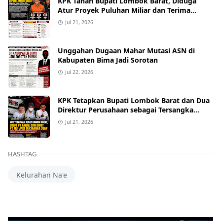
KPK Tahan Bupati Lombok Barat, Diduga
Atur Proyek Puluhan Miliar dan Terima
Alphard hingga Uang Tunai
Jul 21, 2026
Unggahan Dugaan Mahar Mutasi ASN di
Kabupaten Bima Jadi Sorotan
Jul 22, 2026
KPK Tetapkan Bupati Lombok Barat dan Dua
Direktur Perusahaan sebagai Tersangka
Dugaan Suap Proyek
Jul 21, 2026
HASHTAG
Kelurahan Na'e