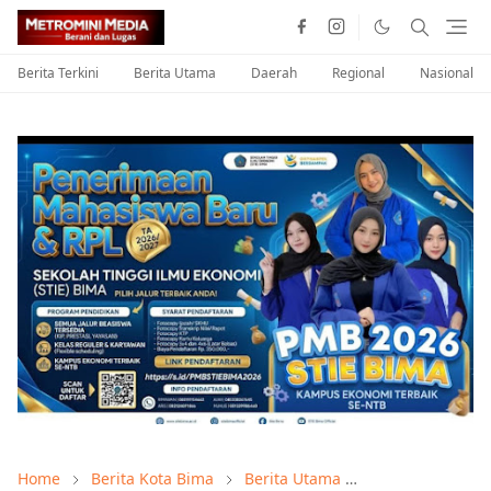
Berita Terkini
Berita Utama
Daerah
Regional
Nasional
Home
Berita Kota Bima
Berita Utama
BREAKING NEW