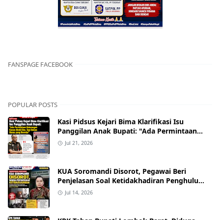
FANSPAGE FACEBOOK
POPULAR POSTS
Kasi Pidsus Kejari Bima Klarifikasi Isu
Panggilan Anak Bupati: "Ada Permintaan
Keterangan Kasus Mobil Bor, Tapi Bukan
Jul 21, 2026
Nama yang Beredar"
KUA Soromandi Disorot, Pegawai Beri
Penjelasan Soal Ketidakhadiran Penghulu
pada Akad Nikah Mualaf
Jul 14, 2026