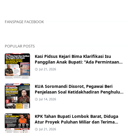
FANSPAGE FACEBOOK
POPULAR POSTS
Kasi Pidsus Kejari Bima Klarifikasi Isu
Panggilan Anak Bupati: "Ada Permintaan
Keterangan Kasus Mobil Bor, Tapi Bukan
Jul 21, 2026
Nama yang Beredar"
KUA Soromandi Disorot, Pegawai Beri
Penjelasan Soal Ketidakhadiran Penghulu
pada Akad Nikah Mualaf
Jul 14, 2026
KPK Tahan Bupati Lombok Barat, Diduga
Atur Proyek Puluhan Miliar dan Terima
Alphard hingga Uang Tunai
Jul 21, 2026