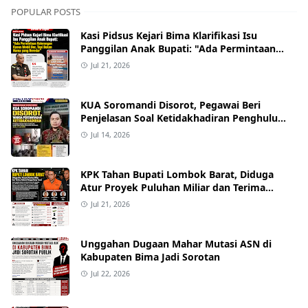
POPULAR POSTS
Kasi Pidsus Kejari Bima Klarifikasi Isu
Panggilan Anak Bupati: "Ada Permintaan
Keterangan Kasus Mobil Bor, Tapi Bukan
Jul 21, 2026
Nama yang Beredar"
KUA Soromandi Disorot, Pegawai Beri
Penjelasan Soal Ketidakhadiran Penghulu
pada Akad Nikah Mualaf
Jul 14, 2026
KPK Tahan Bupati Lombok Barat, Diduga
Atur Proyek Puluhan Miliar dan Terima
Alphard hingga Uang Tunai
Jul 21, 2026
Unggahan Dugaan Mahar Mutasi ASN di
Kabupaten Bima Jadi Sorotan
Jul 22, 2026