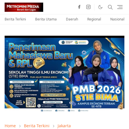
Berita Terkini
Berita Utama
Daerah
Regional
Nasional
Home
Berita Terkini
Jakarta