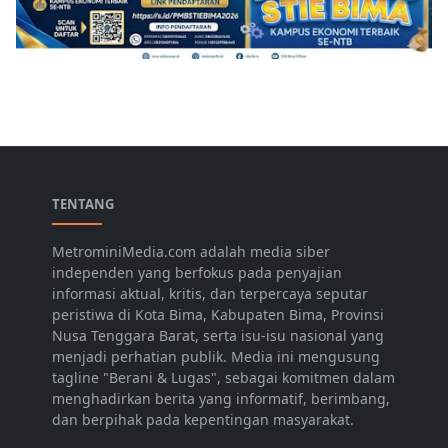
TENTANG
MetrominiMedia.com adalah media siber
independen yang berfokus pada penyajian
informasi aktual, kritis, dan terpercaya seputar
peristiwa di Kota Bima, Kabupaten Bima, Provinsi
Nusa Tenggara Barat, serta isu-isu nasional yang
menjadi perhatian publik. Media ini mengusung
tagline "Berani & Lugas", sebagai komitmen dalam
menghadirkan berita yang informatif, berimbang,
dan berpihak pada kepentingan masyarakat.