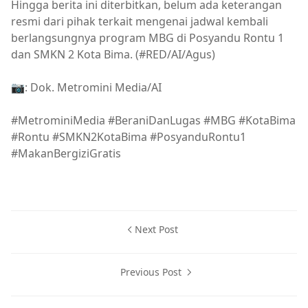
Hingga berita ini diterbitkan, belum ada keterangan
resmi dari pihak terkait mengenai jadwal kembali
berlangsungnya program MBG di Posyandu Rontu 1
dan SMKN 2 Kota Bima. (#RED/AI/Agus)
📷: Dok. Metromini Media/AI
#MetrominiMedia #BeraniDanLugas #MBG #KotaBima
#Rontu #SMKN2KotaBima #PosyanduRontu1
#MakanBergiziGratis
Berita Kota Bima,MBG,SPPG
Next Post
Previous Post