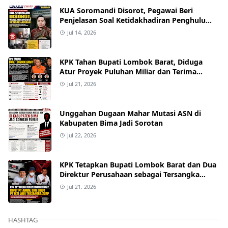
KUA Soromandi Disorot, Pegawai Beri
Penjelasan Soal Ketidakhadiran Penghulu
pada Akad Nikah Mualaf
Jul 14, 2026
KPK Tahan Bupati Lombok Barat, Diduga
Atur Proyek Puluhan Miliar dan Terima
Alphard hingga Uang Tunai
Jul 21, 2026
Unggahan Dugaan Mahar Mutasi ASN di
Kabupaten Bima Jadi Sorotan
Jul 22, 2026
KPK Tetapkan Bupati Lombok Barat dan Dua
Direktur Perusahaan sebagai Tersangka
Dugaan Suap Proyek
Jul 21, 2026
HASHTAG