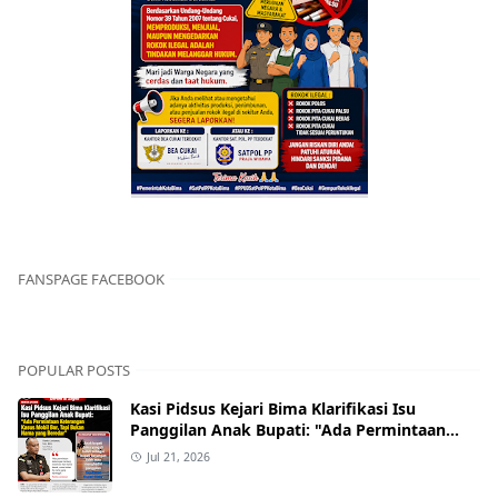
FANSPAGE FACEBOOK
POPULAR POSTS
Kasi Pidsus Kejari Bima Klarifikasi Isu
Panggilan Anak Bupati: "Ada Permintaan
Keterangan Kasus Mobil Bor, Tapi Bukan
Jul 21, 2026
Nama yang Beredar"