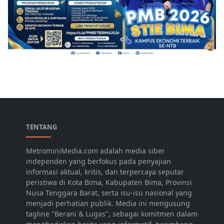
TENTANG
MetrominiMedia.com adalah media siber
independen yang berfokus pada penyajian
informasi aktual, kritis, dan terpercaya seputar
peristiwa di Kota Bima, Kabupaten Bima, Provinsi
Nusa Tenggara Barat, serta isu-isu nasional yang
menjadi perhatian publik. Media ini mengusung
tagline "Berani & Lugas", sebagai komitmen dalam