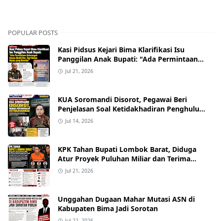
POPULAR POSTS
Kasi Pidsus Kejari Bima Klarifikasi Isu
Panggilan Anak Bupati: "Ada Permintaan
Keterangan Kasus Mobil Bor, Tapi Bukan
Jul 21, 2026
Nama yang Beredar"
KUA Soromandi Disorot, Pegawai Beri
Penjelasan Soal Ketidakhadiran Penghulu
pada Akad Nikah Mualaf
Jul 14, 2026
KPK Tahan Bupati Lombok Barat, Diduga
Atur Proyek Puluhan Miliar dan Terima
Alphard hingga Uang Tunai
Jul 21, 2026
Unggahan Dugaan Mahar Mutasi ASN di
Kabupaten Bima Jadi Sorotan
Jul 22, 2026