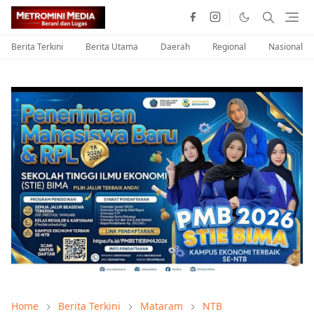
Berita Terkini
Berita Utama
Daerah
Regional
Nasional
Home
Berita Terkini
Mataram
NTB