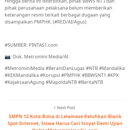
Hingga berita ini diterbitkan, pihak BBWS NT I dan
pihak perusahaan pelaksana belum memberikan
keterangan resmi terkait berbagai dugaan yang
disampaikan PMPHK. (#RED/AI/Agus)
#SUMBER: PINTAS1.com
📷: Dok. Metromini Media/AI
#MetrominiMedia #BeraniDanLugas #NTB #Mandalika
#KEKMandalika #Korupsi #PMPHK #BBWSNT1 #KPK
#KejaksaanAgung #MapoldaNTB #BeritaNTB
Next Post
SMPN 12 Kota Bima di Lelamase Keluhkan Blank
Spot Internet, Siswa Harus Cari Sinyal Demi Ujian