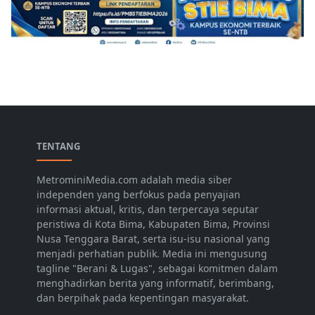
TENTANG
MetrominiMedia.com adalah media siber
independen yang berfokus pada penyajian
informasi aktual, kritis, dan terpercaya seputar
peristiwa di Kota Bima, Kabupaten Bima, Provinsi
Nusa Tenggara Barat, serta isu-isu nasional yang
menjadi perhatian publik. Media ini mengusung
tagline "Berani & Lugas", sebagai komitmen dalam
menghadirkan berita yang informatif, berimbang,
dan berpihak pada kepentingan masyarakat.