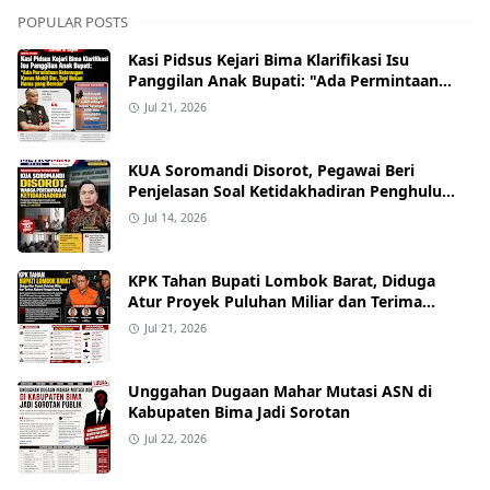
POPULAR POSTS
Kasi Pidsus Kejari Bima Klarifikasi Isu
Panggilan Anak Bupati: "Ada Permintaan
Keterangan Kasus Mobil Bor, Tapi Bukan
Jul 21, 2026
Nama yang Beredar"
KUA Soromandi Disorot, Pegawai Beri
Penjelasan Soal Ketidakhadiran Penghulu
pada Akad Nikah Mualaf
Jul 14, 2026
KPK Tahan Bupati Lombok Barat, Diduga
Atur Proyek Puluhan Miliar dan Terima
Alphard hingga Uang Tunai
Jul 21, 2026
Unggahan Dugaan Mahar Mutasi ASN di
Kabupaten Bima Jadi Sorotan
Jul 22, 2026