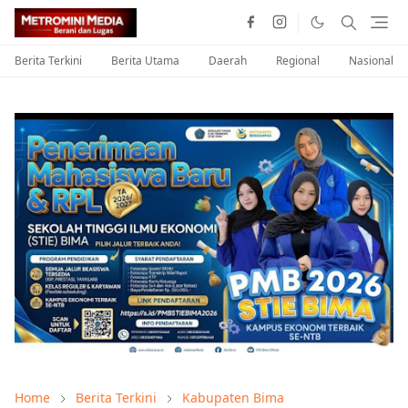
Berita Terkini
Berita Utama
Daerah
Regional
Nasional
Home
Berita Terkini
Kabupaten Bima