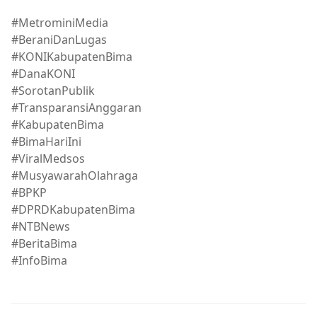
#MetrominiMedia
#BeraniDanLugas
#KONIKabupatenBima
#DanaKONI
#SorotanPublik
#TransparansiAnggaran
#KabupatenBima
#BimaHariIni
#ViralMedsos
#MusyawarahOlahraga
#BPKP
#DPRDKabupatenBima
#NTBNews
#BeritaBima
#InfoBima