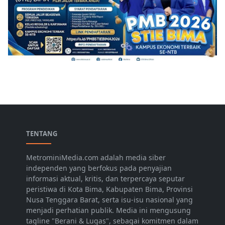
TENTANG
MetrominiMedia.com adalah media siber
independen yang berfokus pada penyajian
informasi aktual, kritis, dan terpercaya seputar
peristiwa di Kota Bima, Kabupaten Bima, Provinsi
Nusa Tenggara Barat, serta isu-isu nasional yang
menjadi perhatian publik. Media ini mengusung
tagline "Berani & Lugas", sebagai komitmen dalam