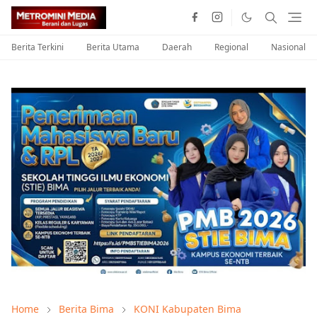
Berita Terkini
Berita Utama
Daerah
Regional
Nasional
Home
Berita Bima
KONI Kabupaten Bima