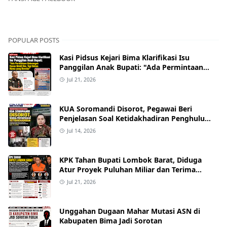
POPULAR POSTS
Kasi Pidsus Kejari Bima Klarifikasi Isu
Panggilan Anak Bupati: "Ada Permintaan
Keterangan Kasus Mobil Bor, Tapi Bukan
Jul 21, 2026
Nama yang Beredar"
KUA Soromandi Disorot, Pegawai Beri
Penjelasan Soal Ketidakhadiran Penghulu
pada Akad Nikah Mualaf
Jul 14, 2026
KPK Tahan Bupati Lombok Barat, Diduga
Atur Proyek Puluhan Miliar dan Terima
Alphard hingga Uang Tunai
Jul 21, 2026
Unggahan Dugaan Mahar Mutasi ASN di
Kabupaten Bima Jadi Sorotan