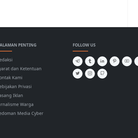
ALAMAN PENTING
FOLLOW US
edaksi
yarat dan Ketentuan
ontak Kami
ebijakan Privasi
asang Iklan
urnalisme Warga
edoman Media Cyber