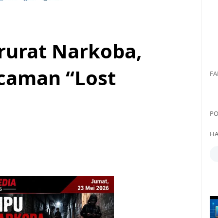
urat Narkoba,
caman “Lost
FA
PO
HA