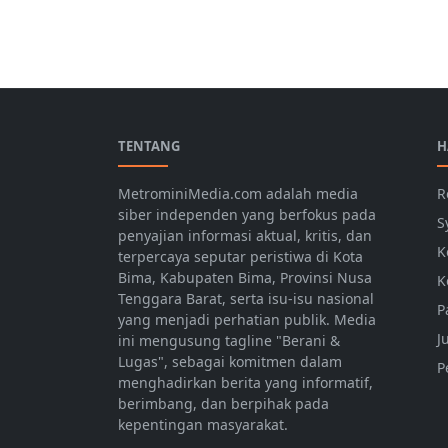
Berita Bima
TENTANG
H
MetrominiMedia.com adalah media
R
siber independen yang berfokus pada
S
penyajian informasi aktual, kritis, dan
K
terpercaya seputar peristiwa di Kota
Bima, Kabupaten Bima, Provinsi Nusa
K
Tenggara Barat, serta isu-isu nasional
P
yang menjadi perhatian publik. Media
J
ini mengusung tagline "Berani &
Lugas", sebagai komitmen dalam
P
menghadirkan berita yang informatif,
berimbang, dan berpihak pada
kepentingan masyarakat.