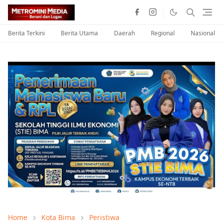
Berita Terkini
Berita Utama
Daerah
Regional
Nasional
Home
Kota Bima
Peristiwa