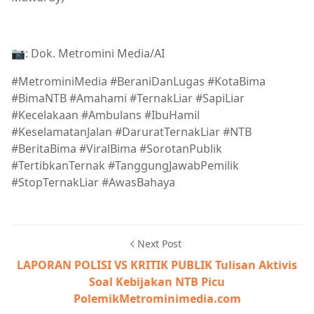
📷: Dok. Metromini Media/AI
#MetrominiMedia #BeraniDanLugas #KotaBima
#BimaNTB #Amahami #TernakLiar #SapiLiar
#Kecelakaan #Ambulans #IbuHamil
#KeselamatanJalan #DaruratTernakLiar #NTB
#BeritaBima #ViralBima #SorotanPublik
#TertibkanTernak #TanggungJawabPemilik
#StopTernakLiar #AwasBahaya
Next Post
LAPORAN POLISI VS KRITIK PUBLIK Tulisan Aktivis
Soal Kebijakan NTB Picu
PolemikMetrominimedia.com