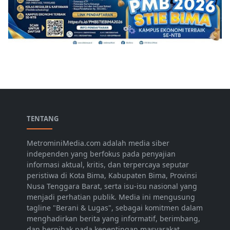
TENTANG
MetrominiMedia.com adalah media siber
independen yang berfokus pada penyajian
informasi aktual, kritis, dan terpercaya seputar
peristiwa di Kota Bima, Kabupaten Bima, Provinsi
Nusa Tenggara Barat, serta isu-isu nasional yang
menjadi perhatian publik. Media ini mengusung
tagline "Berani & Lugas", sebagai komitmen dalam
menghadirkan berita yang informatif, berimbang,
dan berpihak pada kepentingan masyarakat.