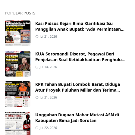
POPULAR POSTS
Kasi Pidsus Kejari Bima Klarifikasi Isu
Panggilan Anak Bupati: "Ada Permintaan
Keterangan Kasus Mobil Bor, Tapi Bukan
Jul 21, 2026
Nama yang Beredar"
KUA Soromandi Disorot, Pegawai Beri
Penjelasan Soal Ketidakhadiran Penghulu
pada Akad Nikah Mualaf
Jul 14, 2026
KPK Tahan Bupati Lombok Barat, Diduga
Atur Proyek Puluhan Miliar dan Terima
Alphard hingga Uang Tunai
Jul 21, 2026
Unggahan Dugaan Mahar Mutasi ASN di
Kabupaten Bima Jadi Sorotan
Jul 22, 2026