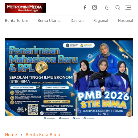
Berita Terkini
Berita Utama
Daerah
Regional
Nasional
Home
Berita Kota Bima