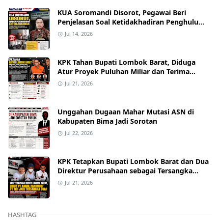
KUA Soromandi Disorot, Pegawai Beri
Penjelasan Soal Ketidakhadiran Penghulu
pada Akad Nikah Mualaf
Jul 14, 2026
KPK Tahan Bupati Lombok Barat, Diduga
Atur Proyek Puluhan Miliar dan Terima
Alphard hingga Uang Tunai
Jul 21, 2026
Unggahan Dugaan Mahar Mutasi ASN di
Kabupaten Bima Jadi Sorotan
Jul 22, 2026
KPK Tetapkan Bupati Lombok Barat dan Dua
Direktur Perusahaan sebagai Tersangka
Dugaan Suap Proyek
Jul 21, 2026
HASHTAG