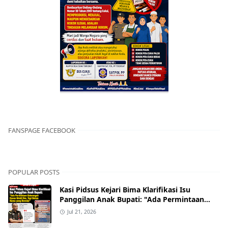
FANSPAGE FACEBOOK
POPULAR POSTS
Kasi Pidsus Kejari Bima Klarifikasi Isu
Panggilan Anak Bupati: "Ada Permintaan
Keterangan Kasus Mobil Bor, Tapi Bukan
Jul 21, 2026
Nama yang Beredar"