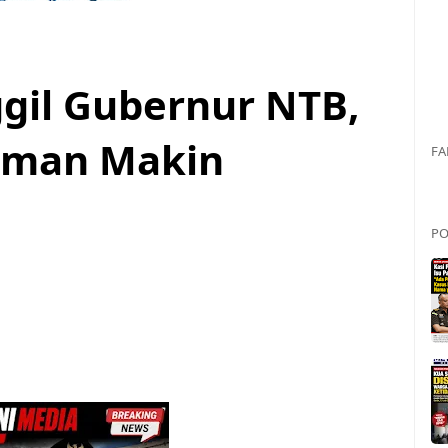
gil Gubernur NTB,
luman Makin
FA
PO