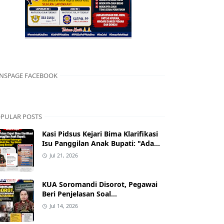
NSPAGE FACEBOOK
PULAR POSTS
Kasi Pidsus Kejari Bima Klarifikasi
Isu Panggilan Anak Bupati: "Ada
Permintaan Keterangan Kasus
Jul 21, 2026
Mobil Bor, Tapi Bukan Nama yang
Beredar"
KUA Soromandi Disorot, Pegawai
Beri Penjelasan Soal
Ketidakhadiran Penghulu pada
Jul 14, 2026
Akad Nikah Mualaf