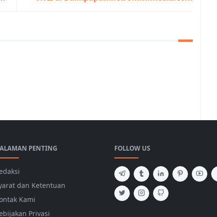
ALAMAN PENTING
FOLLOW US
edaksi
yarat dan Ketentuan
ontak Kami
ebijakan Privasi