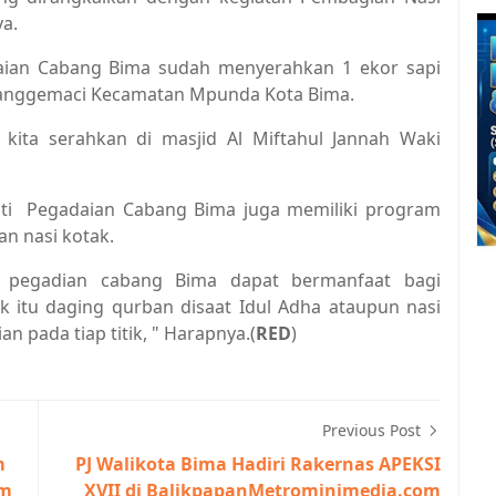
ya.
daian Cabang Bima sudah menyerahkan 1 ekor sapi
 Manggemaci Kecamatan Mpunda Kota Bima.
kita serahkan di masjid Al Miftahul Jannah Waki
sti Pegadaian Cabang Bima juga memiliki program
an nasi kotak.
n pegadian cabang Bima dapat bermanfaat bagi
 itu daging qurban disaat Idul Adha ataupun nasi
n pada tiap titik, " Harapnya.(
RED
)
Previous Post
m
PJ Walikota Bima Hadiri Rakernas APEKSI
om
XVII di BalikpapanMetrominimedia.com