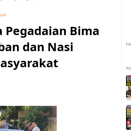
sial
a Pegadaian Bima
ban dan Nasi
FA
asyarakat
PO