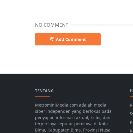
NO COMMENT
Add Comment
Berita Utama,Breaking News,Sosial
TENTANG
H
MetrominiMedia.com adalah media
R
siber independen yang berfokus pada
S
penyajian informasi aktual, kritis, dan
K
terpercaya seputar peristiwa di Kota
Bima, Kabupaten Bima, Provinsi Nusa
K