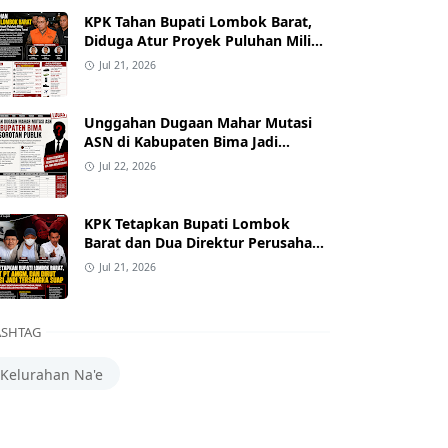
KPK Tahan Bupati Lombok Barat,
Diduga Atur Proyek Puluhan Miliar
dan Terima Alphard hingga Uang
Jul 21, 2026
Tunai
Unggahan Dugaan Mahar Mutasi
ASN di Kabupaten Bima Jadi
Sorotan
Jul 22, 2026
KPK Tetapkan Bupati Lombok
Barat dan Dua Direktur Perusahaan
sebagai Tersangka Dugaan Suap
Jul 21, 2026
Proyek
SHTAG
Kelurahan Na'e