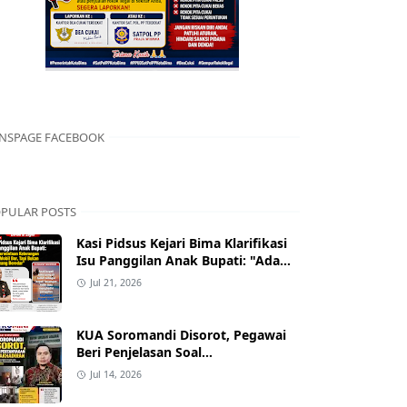
NSPAGE FACEBOOK
PULAR POSTS
Kasi Pidsus Kejari Bima Klarifikasi
Isu Panggilan Anak Bupati: "Ada
Permintaan Keterangan Kasus
Jul 21, 2026
Mobil Bor, Tapi Bukan Nama yang
Beredar"
KUA Soromandi Disorot, Pegawai
Beri Penjelasan Soal
Ketidakhadiran Penghulu pada
Jul 14, 2026
Akad Nikah Mualaf