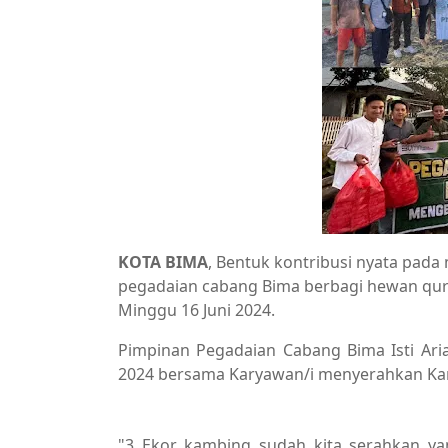
KOTA BIMA
, Bentuk kontribusi nyata pada
pegadaian cabang Bima berbagi hewan qurb
Minggu 16 Juni 2024.
Pimpinan Pegadaian Cabang Bima Isti Ari
2024 bersama Karyawan/i menyerahkan Kam
Berita Utama,Breaking News,Sosial
"3 Ekor kambing sudah kita serahkan ya