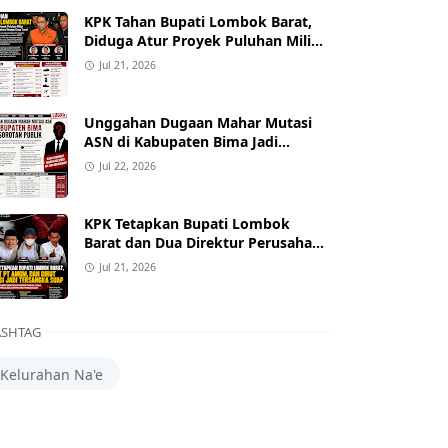
KPK Tahan Bupati Lombok Barat,
Diduga Atur Proyek Puluhan Miliar
dan Terima Alphard hingga Uang
Jul 21, 2026
Tunai
Unggahan Dugaan Mahar Mutasi
ASN di Kabupaten Bima Jadi
Sorotan
Jul 22, 2026
KPK Tetapkan Bupati Lombok
Barat dan Dua Direktur Perusahaan
sebagai Tersangka Dugaan Suap
Jul 21, 2026
Proyek
SHTAG
Kelurahan Na'e