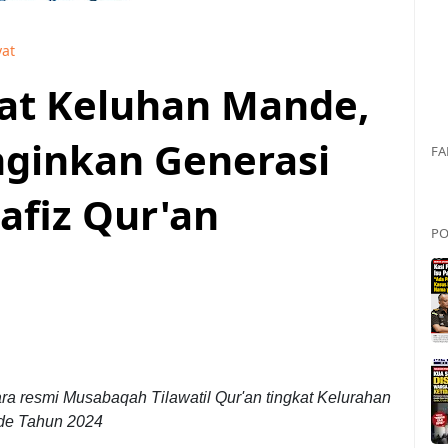
yat
at Keluhan Mande,
ginkan Generasi
FA
afiz Qur'an
PO
a resmi Musabaqah Tilawatil Qur'an tingkat Kelurahan
e Tahun 2024