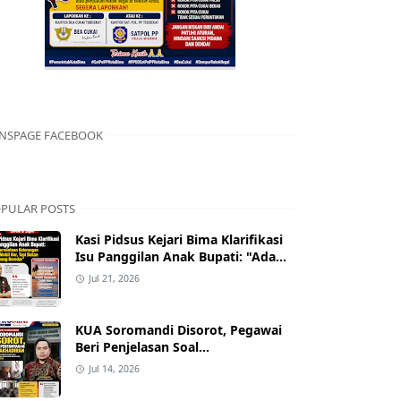
NSPAGE FACEBOOK
PULAR POSTS
Kasi Pidsus Kejari Bima Klarifikasi
Isu Panggilan Anak Bupati: "Ada
Permintaan Keterangan Kasus
Jul 21, 2026
Mobil Bor, Tapi Bukan Nama yang
Beredar"
KUA Soromandi Disorot, Pegawai
Beri Penjelasan Soal
Ketidakhadiran Penghulu pada
Jul 14, 2026
Akad Nikah Mualaf