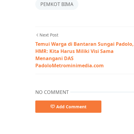
PEMKOT BIMA
Next Post
Temui Warga di Bantaran Sungai Padolo,
HMR: Kita Harus Miliki Visi Sama
Menangani DAS
PadoloMetrominimedia.com
NO COMMENT
Add Comment
agama,Berita Utama,Kabar Rakyat,PEMKOT