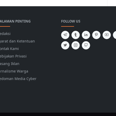
ALAMAN PENTING
FOLLOW US
edaksi
yarat dan Ketentuan
ontak Kami
ebijakan Privasi
asang Iklan
urnalisme Warga
edoman Media Cyber