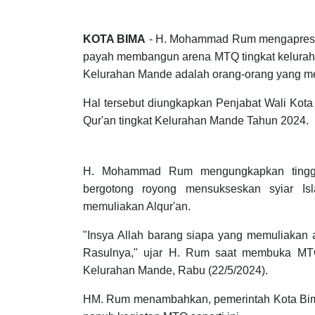
KOTA BIMA
- H. Mohammad Rum mengapresia
payah membangun arena MTQ tingkat kelurah
Kelurahan Mande adalah orang-orang yang me
Hal tersebut diungkapkan Penjabat Wali Kot
Qur'an tingkat Kelurahan Mande Tahun 2024.
agama,Berita Utama,Kabar Rakyat,PEMKOT BIMA
H. Mohammad Rum mengungkapkan tinggi
bergotong royong mensukseskan syiar Is
memuliakan Alqur'an.
"Insya Allah barang siapa yang memuliakan 
Rasulnya," ujar H. Rum saat membuka MT
Kelurahan Mande, Rabu (22/5/2024).
HM. Rum menambahkan, pemerintah Kota Bim