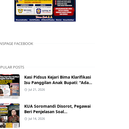
NSPAGE FACEBOOK
PULAR POSTS
Kasi Pidsus Kejari Bima Klarifikasi
Isu Panggilan Anak Bupati: "Ada
Permintaan Keterangan Kasus
Jul 21, 2026
Mobil Bor, Tapi Bukan Nama yang
Beredar"
KUA Soromandi Disorot, Pegawai
Beri Penjelasan Soal
Ketidakhadiran Penghulu pada
Jul 14, 2026
Akad Nikah Mualaf