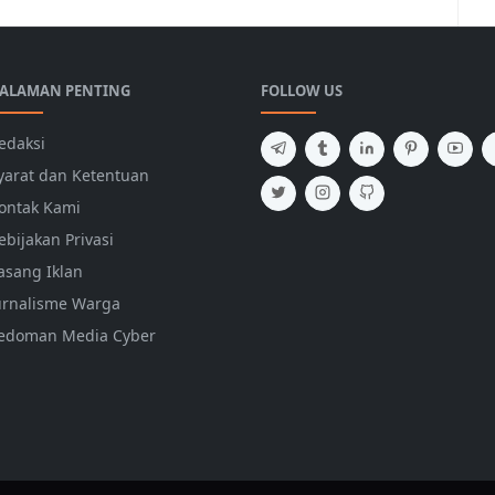
ALAMAN PENTING
FOLLOW US
edaksi
yarat dan Ketentuan
ontak Kami
ebijakan Privasi
asang Iklan
urnalisme Warga
edoman Media Cyber