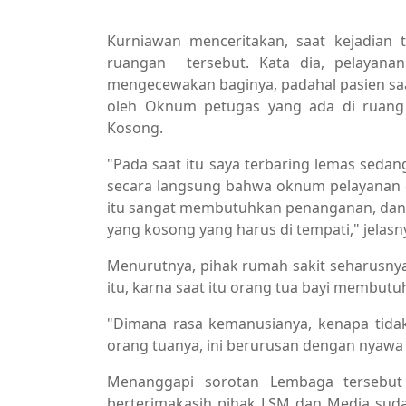
Berita Utama,Breaking News
Kurniawan menceritakan, saat kejadian t
ruangan tersebut. Kata dia, pelayana
mengecewakan baginya, padahal pasien s
oleh Oknum petugas yang ada di ruang 
Kosong.
"Pada saat itu saya terbaring lemas sedang
secara langsung bahwa oknum pelayanan 
itu sangat membutuhkan penanganan, dan a
yang kosong yang harus di tempati," jelasn
Menurutnya, pihak rumah sakit seharusnya
itu, karna saat itu orang tua bayi membut
"Dimana rasa kemanusianya, kenapa tidak
orang tuanya, ini berurusan dengan nyawa 
Menanggapi sorotan Lembaga tersebut
berterimakasih pihak LSM dan Media sud