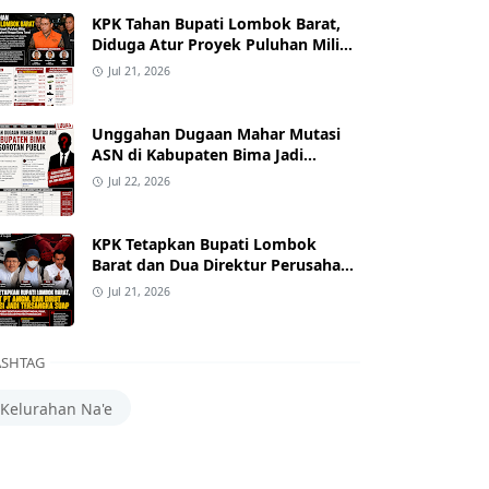
KPK Tahan Bupati Lombok Barat,
Diduga Atur Proyek Puluhan Miliar
dan Terima Alphard hingga Uang
Jul 21, 2026
Tunai
Unggahan Dugaan Mahar Mutasi
ASN di Kabupaten Bima Jadi
Sorotan
Jul 22, 2026
KPK Tetapkan Bupati Lombok
Barat dan Dua Direktur Perusahaan
sebagai Tersangka Dugaan Suap
Jul 21, 2026
Proyek
SHTAG
Kelurahan Na'e