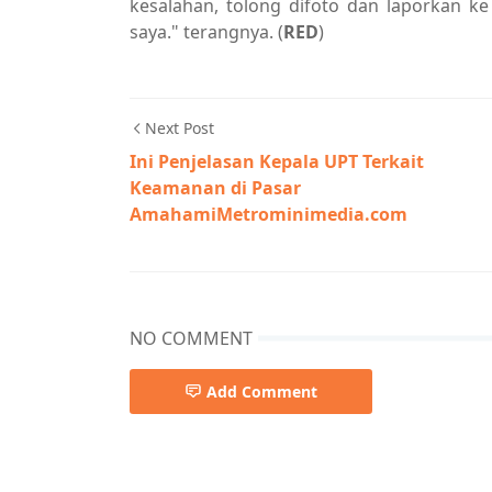
kesalahan, tolong difoto dan laporkan 
saya." terangnya. (
RED
)
Next Post
Ini Penjelasan Kepala UPT Terkait
Keamanan di Pasar
AmahamiMetrominimedia.com
NO COMMENT
Add Comment
Berita Utama,Breaking News