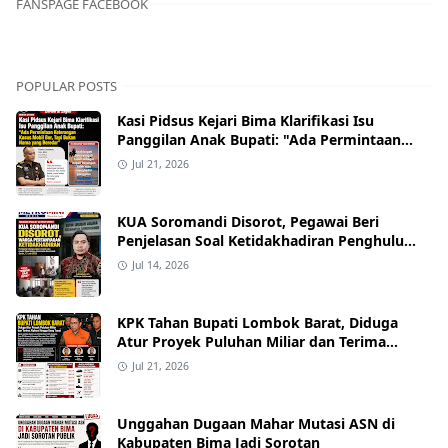
FANSPAGE FACEBOOK
POPULAR POSTS
Kasi Pidsus Kejari Bima Klarifikasi Isu
Panggilan Anak Bupati: "Ada Permintaan
Keterangan Kasus Mobil Bor, Tapi Bukan
Jul 21, 2026
Nama yang Beredar"
KUA Soromandi Disorot, Pegawai Beri
Penjelasan Soal Ketidakhadiran Penghulu
pada Akad Nikah Mualaf
Jul 14, 2026
KPK Tahan Bupati Lombok Barat, Diduga
Atur Proyek Puluhan Miliar dan Terima
Alphard hingga Uang Tunai
Jul 21, 2026
Unggahan Dugaan Mahar Mutasi ASN di
Kabupaten Bima Jadi Sorotan