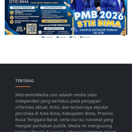
TENTANG
MetrominiMedia.com adalah media siber
independen yang berfokus pada penyajian
informasi aktual, kritis, dan terpercaya seputar
peristiwa di Kota Bima, Kabupaten Bima, Provinsi
Nusa Tenggara Barat, serta isu-isu nasional yang
menjadi perhatian publik. Media ini mengusung
tagline "Berani & Lugas", sebagai komitmen dalam