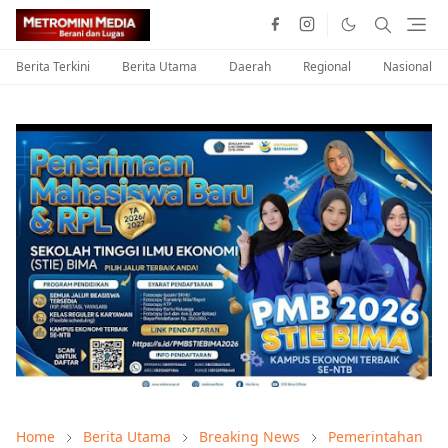
Berita Terkini
Berita Utama
Daerah
Regional
Nasional
Home
Berita Utama
Breaking News
Pemerintahan