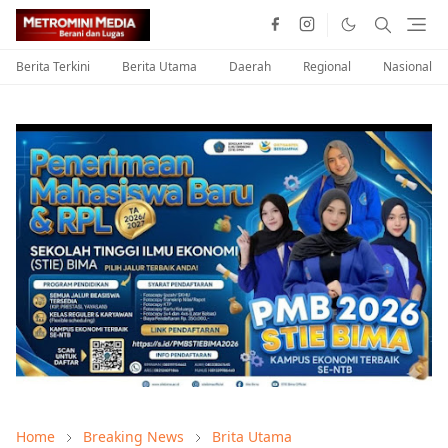
Berita Terkini
Berita Utama
Daerah
Regional
Nasional
Home
Breaking News
Brita Utama