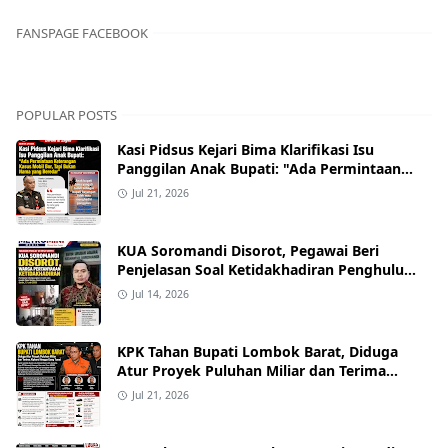
FANSPAGE FACEBOOK
POPULAR POSTS
Kasi Pidsus Kejari Bima Klarifikasi Isu
Panggilan Anak Bupati: "Ada Permintaan
Keterangan Kasus Mobil Bor, Tapi Bukan
Jul 21, 2026
Nama yang Beredar"
KUA Soromandi Disorot, Pegawai Beri
Penjelasan Soal Ketidakhadiran Penghulu
pada Akad Nikah Mualaf
Jul 14, 2026
KPK Tahan Bupati Lombok Barat, Diduga
Atur Proyek Puluhan Miliar dan Terima
Alphard hingga Uang Tunai
Jul 21, 2026