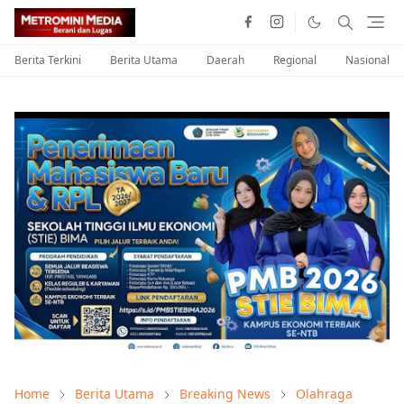
Berita Terkini
Berita Utama
Daerah
Regional
Nasional
Home
Berita Utama
Breaking News
Olahraga