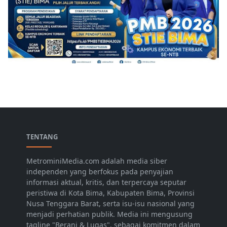
TENTANG
MetrominiMedia.com adalah media siber
independen yang berfokus pada penyajian
informasi aktual, kritis, dan terpercaya seputar
peristiwa di Kota Bima, Kabupaten Bima, Provinsi
Nusa Tenggara Barat, serta isu-isu nasional yang
menjadi perhatian publik. Media ini mengusung
tagline "Berani & Lugas", sebagai komitmen dalam