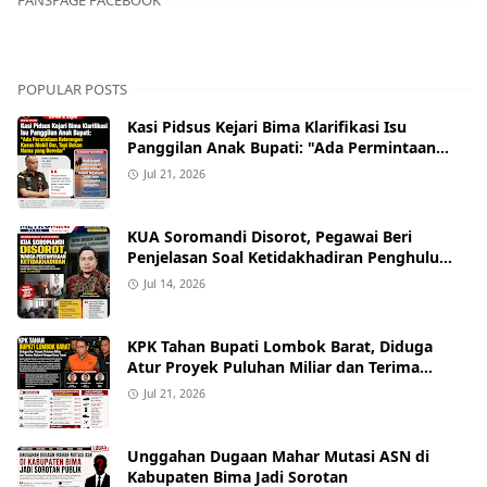
FANSPAGE FACEBOOK
POPULAR POSTS
Kasi Pidsus Kejari Bima Klarifikasi Isu
Panggilan Anak Bupati: "Ada Permintaan
Keterangan Kasus Mobil Bor, Tapi Bukan
Jul 21, 2026
Nama yang Beredar"
KUA Soromandi Disorot, Pegawai Beri
Penjelasan Soal Ketidakhadiran Penghulu
pada Akad Nikah Mualaf
Jul 14, 2026
KPK Tahan Bupati Lombok Barat, Diduga
Atur Proyek Puluhan Miliar dan Terima
Alphard hingga Uang Tunai
Jul 21, 2026
Unggahan Dugaan Mahar Mutasi ASN di
Kabupaten Bima Jadi Sorotan