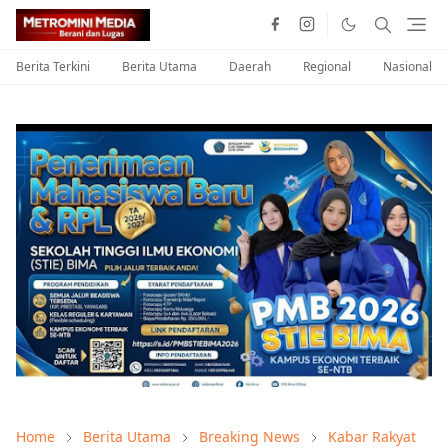
Berita Terkini
Berita Utama
Daerah
Regional
Nasional
Home
Berita Utama
Breaking News
Kabar Rakyat