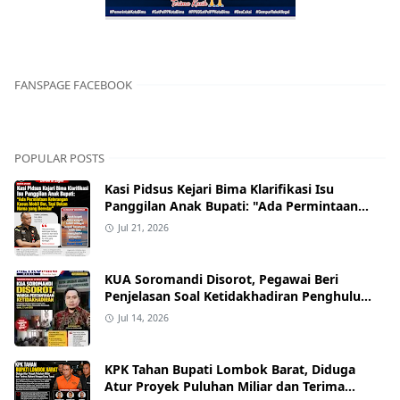
FANSPAGE FACEBOOK
POPULAR POSTS
Kasi Pidsus Kejari Bima Klarifikasi Isu
Panggilan Anak Bupati: "Ada Permintaan
Keterangan Kasus Mobil Bor, Tapi Bukan
Jul 21, 2026
Nama yang Beredar"
KUA Soromandi Disorot, Pegawai Beri
Penjelasan Soal Ketidakhadiran Penghulu
pada Akad Nikah Mualaf
Jul 14, 2026
KPK Tahan Bupati Lombok Barat, Diduga
Atur Proyek Puluhan Miliar dan Terima