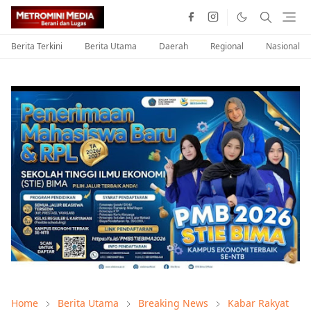
Berita Terkini
Berita Utama
Daerah
Regional
Nasional
Home
Berita Utama
Breaking News
Kabar Rakyat