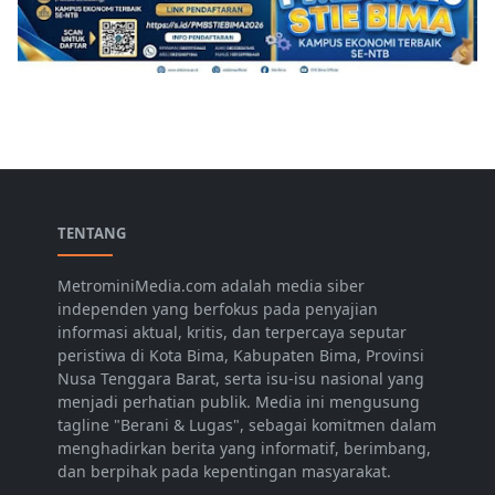
TENTANG
MetrominiMedia.com adalah media siber
independen yang berfokus pada penyajian
informasi aktual, kritis, dan terpercaya seputar
peristiwa di Kota Bima, Kabupaten Bima, Provinsi
Nusa Tenggara Barat, serta isu-isu nasional yang
menjadi perhatian publik. Media ini mengusung
tagline "Berani & Lugas", sebagai komitmen dalam
menghadirkan berita yang informatif, berimbang,
dan berpihak pada kepentingan masyarakat.