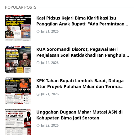
POPULAR POSTS
Kasi Pidsus Kejari Bima Klarifikasi Isu
Panggilan Anak Bupati: "Ada Permintaan
Keterangan Kasus Mobil Bor, Tapi Bukan
Jul 21, 2026
Nama yang Beredar"
KUA Soromandi Disorot, Pegawai Beri
Penjelasan Soal Ketidakhadiran Penghulu
pada Akad Nikah Mualaf
Jul 14, 2026
KPK Tahan Bupati Lombok Barat, Diduga
Atur Proyek Puluhan Miliar dan Terima
Alphard hingga Uang Tunai
Jul 21, 2026
Unggahan Dugaan Mahar Mutasi ASN di
Kabupaten Bima Jadi Sorotan
Jul 22, 2026