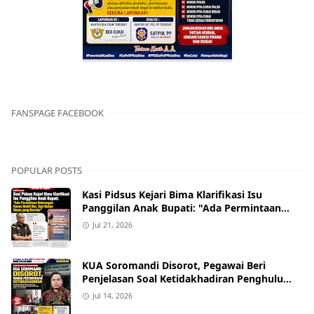
FANSPAGE FACEBOOK
POPULAR POSTS
Kasi Pidsus Kejari Bima Klarifikasi Isu
Panggilan Anak Bupati: "Ada Permintaan
Keterangan Kasus Mobil Bor, Tapi Bukan
Jul 21, 2026
Nama yang Beredar"
KUA Soromandi Disorot, Pegawai Beri
Penjelasan Soal Ketidakhadiran Penghulu
pada Akad Nikah Mualaf
Jul 14, 2026