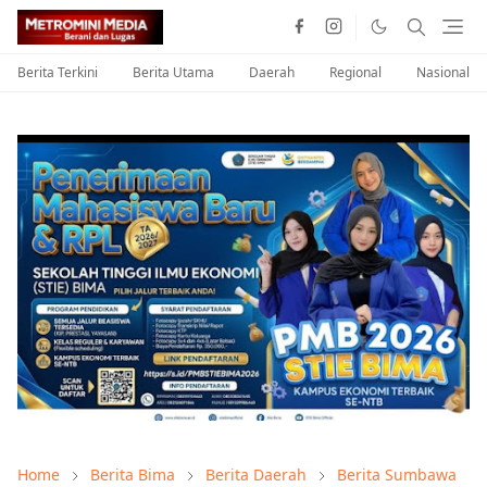
Berita Terkini
Berita Utama
Daerah
Regional
Nasional
Home
Berita Bima
Berita Daerah
Berita Sumbawa