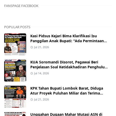
FANSPAGE FACEBOOK
POPULAR POSTS
Kasi Pidsus Kejari Bima Klarifikasi Isu
Panggilan Anak Bupati: "Ada Permintaan
Keterangan Kasus Mobil Bor, Tapi Bukan
Jul 21, 2026
Nama yang Beredar"
KUA Soromandi Disorot, Pegawai Beri
Penjelasan Soal Ketidakhadiran Penghulu
pada Akad Nikah Mualaf
Jul 14, 2026
KPK Tahan Bupati Lombok Barat, Diduga
Atur Proyek Puluhan Miliar dan Terima
Alphard hingga Uang Tunai
Jul 21, 2026
Unggahan Dugaan Mahar Mutasi ASN di