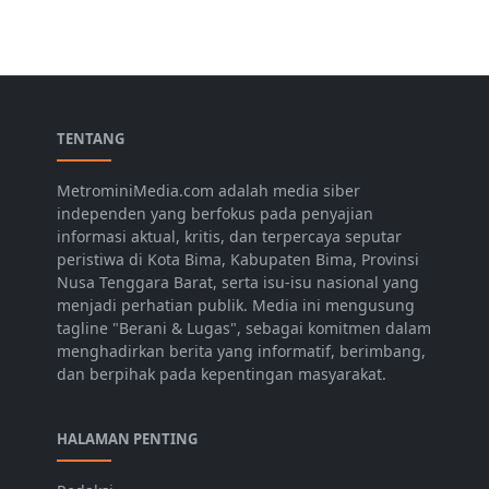
TENTANG
MetrominiMedia.com adalah media siber
independen yang berfokus pada penyajian
informasi aktual, kritis, dan terpercaya seputar
peristiwa di Kota Bima, Kabupaten Bima, Provinsi
Nusa Tenggara Barat, serta isu-isu nasional yang
menjadi perhatian publik. Media ini mengusung
tagline "Berani & Lugas", sebagai komitmen dalam
menghadirkan berita yang informatif, berimbang,
dan berpihak pada kepentingan masyarakat.
HALAMAN PENTING