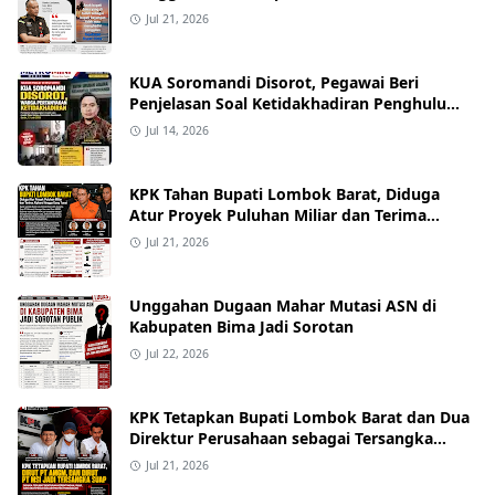
Keterangan Kasus Mobil Bor, Tapi Bukan
Jul 21, 2026
Nama yang Beredar"
KUA Soromandi Disorot, Pegawai Beri
Penjelasan Soal Ketidakhadiran Penghulu
pada Akad Nikah Mualaf
Jul 14, 2026
KPK Tahan Bupati Lombok Barat, Diduga
Atur Proyek Puluhan Miliar dan Terima
Alphard hingga Uang Tunai
Jul 21, 2026
Unggahan Dugaan Mahar Mutasi ASN di
Kabupaten Bima Jadi Sorotan
Jul 22, 2026
KPK Tetapkan Bupati Lombok Barat dan Dua
Direktur Perusahaan sebagai Tersangka
Dugaan Suap Proyek
Jul 21, 2026