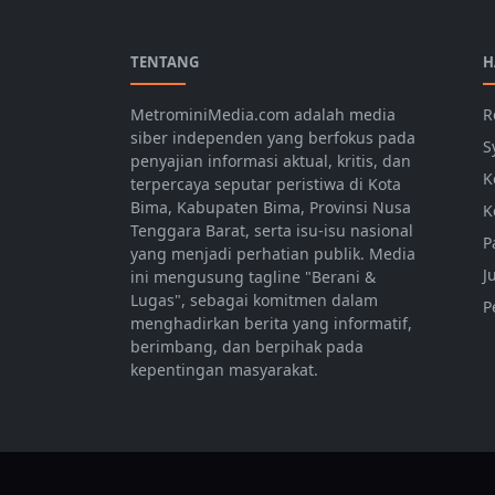
TENTANG
H
MetrominiMedia.com adalah media
R
siber independen yang berfokus pada
S
penyajian informasi aktual, kritis, dan
K
terpercaya seputar peristiwa di Kota
Bima, Kabupaten Bima, Provinsi Nusa
K
Tenggara Barat, serta isu-isu nasional
P
yang menjadi perhatian publik. Media
J
ini mengusung tagline "Berani &
Lugas", sebagai komitmen dalam
P
menghadirkan berita yang informatif,
berimbang, dan berpihak pada
kepentingan masyarakat.