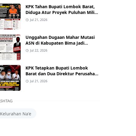
KPK Tahan Bupati Lombok Barat,
Diduga Atur Proyek Puluhan Miliar
dan Terima Alphard hingga Uang
Jul 21, 2026
Tunai
Unggahan Dugaan Mahar Mutasi
ASN di Kabupaten Bima Jadi
Sorotan
Jul 22, 2026
KPK Tetapkan Bupati Lombok
Barat dan Dua Direktur Perusahaan
sebagai Tersangka Dugaan Suap
Jul 21, 2026
Proyek
SHTAG
Kelurahan Na'e