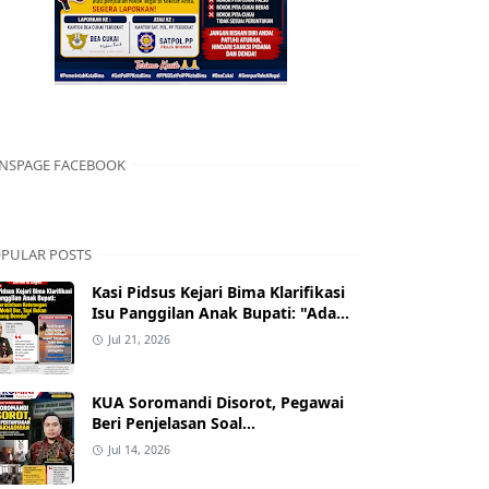
NSPAGE FACEBOOK
PULAR POSTS
Kasi Pidsus Kejari Bima Klarifikasi
Isu Panggilan Anak Bupati: "Ada
Permintaan Keterangan Kasus
Jul 21, 2026
Mobil Bor, Tapi Bukan Nama yang
Beredar"
KUA Soromandi Disorot, Pegawai
Beri Penjelasan Soal
Ketidakhadiran Penghulu pada
Jul 14, 2026
Akad Nikah Mualaf