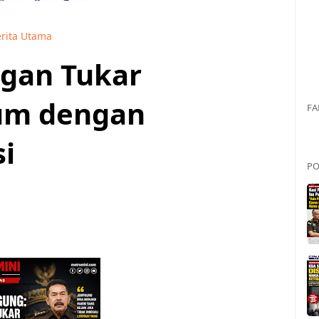
rita Utama
ngan Tukar
um dengan
FA
i
PO