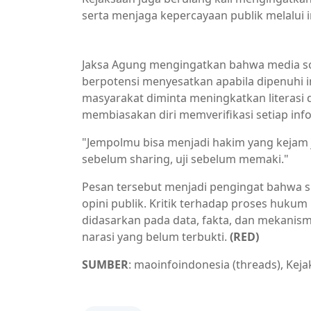
serta menjaga kepercayaan publik melalui 
Berita Nasional,Berita Terkini,Berita Utam
Jaksa Agung mengingatkan bahwa media sos
berpotensi menyesatkan apabila dipenuhi in
masyarakat diminta meningkatkan literasi d
membiasakan diri memverifikasi setiap in
"Jempolmu bisa menjadi hakim yang kejam jik
sebelum sharing, uji sebelum memaki."
Pesan tersebut menjadi pengingat bahwa s
opini publik. Kritik terhadap proses huk
didasarkan pada data, fakta, dan mekanis
narasi yang belum terbukti.
(RED)
SUMBER
: maoinfoindonesia (threads), Keja