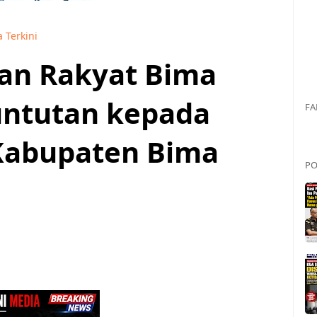
a Terkini
an Rakyat Bima
untutan kepada
FA
Kabupaten Bima
PO