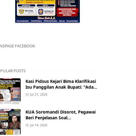
NSPAGE FACEBOOK
PULAR POSTS
Kasi Pidsus Kejari Bima Klarifikasi
Isu Panggilan Anak Bupati: "Ada
Permintaan Keterangan Kasus
Jul 21, 2026
Mobil Bor, Tapi Bukan Nama yang
Beredar"
KUA Soromandi Disorot, Pegawai
Beri Penjelasan Soal
Ketidakhadiran Penghulu pada
Jul 14, 2026
Akad Nikah Mualaf