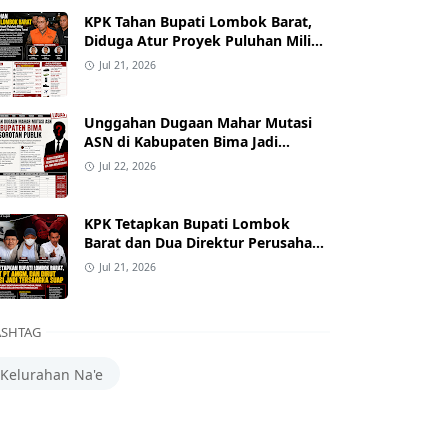
KPK Tahan Bupati Lombok Barat,
Diduga Atur Proyek Puluhan Miliar
dan Terima Alphard hingga Uang
Jul 21, 2026
Tunai
Unggahan Dugaan Mahar Mutasi
ASN di Kabupaten Bima Jadi
Sorotan
Jul 22, 2026
KPK Tetapkan Bupati Lombok
Barat dan Dua Direktur Perusahaan
sebagai Tersangka Dugaan Suap
Jul 21, 2026
Proyek
SHTAG
Kelurahan Na'e