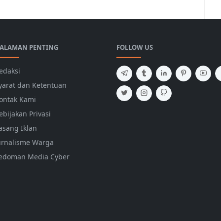
ita Utama,Politik
ALAMAN PENTING
FOLLOW US
edaksi
yarat dan Ketentuan
ontak Kami
ebijakan Privasi
asang Iklan
urnalisme Warga
edoman Media Cyber