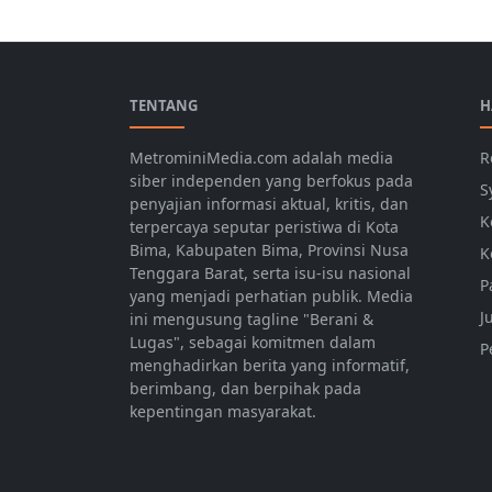
Berita Bima,Berita Daerah,Berita Terkini,Ber
TENTANG
H
MetrominiMedia.com adalah media
R
siber independen yang berfokus pada
S
penyajian informasi aktual, kritis, dan
K
terpercaya seputar peristiwa di Kota
Bima, Kabupaten Bima, Provinsi Nusa
K
Tenggara Barat, serta isu-isu nasional
P
yang menjadi perhatian publik. Media
J
ini mengusung tagline "Berani &
Lugas", sebagai komitmen dalam
P
menghadirkan berita yang informatif,
berimbang, dan berpihak pada
kepentingan masyarakat.